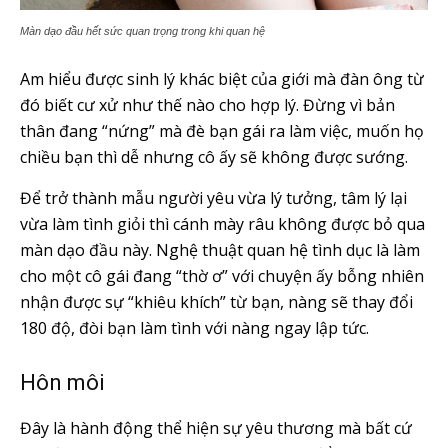
Màn dạo đầu hết sức quan trọng trong khi quan hệ
Am hiểu được sinh lý khác biệt của giới mà đàn ông từ
đó biết cư xử như thế nào cho hợp lý. Đừng vì bản
thân đang “nứng” mà đè bạn gái ra làm việc, muốn họ
chiều bạn thì dễ nhưng cô ấy sẽ không được sướng.
Để trở thành mẫu người yêu vừa lý tưởng, tâm lý lại
vừa làm tình giỏi thì cánh mày râu không được bỏ qua
màn dạo đầu này. Nghệ thuật quan hệ tình dục là làm
cho một cô gái đang “thờ ơ” với chuyện ấy bỗng nhiên
nhận được sự “khiêu khích” từ bạn, nàng sẽ thay đổi
180 độ, đòi bạn làm tình với nàng ngay lập tức.
Hôn môi
Đây là hành động thể hiện sự yêu thương mà bất cứ