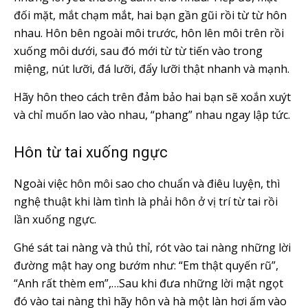
đối mặt, mắt chạm mắt, hai bạn gần gũi rồi từ từ hôn
nhau. Hôn bên ngoài môi trước, hôn lên môi trên rồi
xuống môi dưới, sau đó mới từ từ tiến vào trong
miệng, nút lưỡi, đá lưỡi, đẩy lưỡi thật nhanh và mạnh.
Hãy hôn theo cách trên đảm bảo hai bạn sẽ xoắn xuýt
và chỉ muốn lao vào nhau, “phang” nhau ngay lập tức.
Hôn từ tai xuống ngực
Ngoài việc hôn môi sao cho chuẩn và điêu luyện, thì
nghệ thuật khi làm tình là phải hôn ở vị trí từ tai rồi
lần xuống ngực.
Ghé sát tai nàng và thủ thỉ, rót vào tai nàng những lời
đường mật hay ong bướm như: “Em thật quyến rũ”,
“Anh rất thèm em”,…Sau khi đưa những lời mật ngọt
đó vào tai nàng thì hãy hôn và hà một làn hơi ấm vào