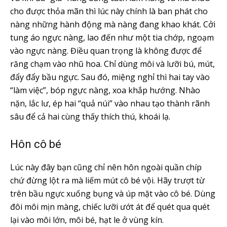
cho được thỏa mãn thì lúc này chính là ban phát cho
nàng những hành động mà nàng đang khao khát. Cởi
tung áo ngực nàng, lao đến như một tia chớp, ngoạm
vào ngực nàng. Điều quan trọng là không được để
răng chạm vào nhũ hoa. Chỉ dùng môi và lưỡi bú, mút,
đẩy đẩy bầu ngực. Sau đó, miệng nghỉ thì hai tay vào
“làm việc”, bóp ngực nàng, xoa khắp hướng. Nhào
nặn, lắc lư, ép hai “quả núi” vào nhau tạo thành rãnh
sâu để cả hai cùng thấy thích thú, khoái lạ.
Hôn cô bé
Lúc này đây bạn cũng chỉ nên hôn ngoài quần chíp
chứ đừng lột ra mà liếm mút cô bé vội. Hãy trượt từ
trên bầu ngực xuống bụng và úp mặt vào cô bé. Dùng
đôi môi mịn màng, chiếc lưỡi ướt át để quét qua quét
lại vào môi lớn, môi bé, hạt le ở vùng kín.