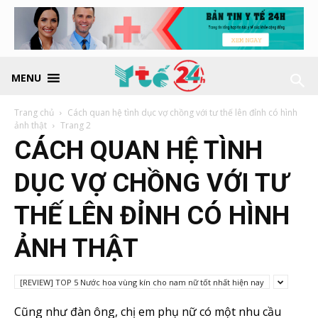
MENU
Trang chủ
Cách quan hệ tình dục vợ chồng với tư thế lên đỉnh có hình
ảnh thật
Trang 2
CÁCH QUAN HỆ TÌNH
DỤC VỢ CHỒNG VỚI TƯ
THẾ LÊN ĐỈNH CÓ HÌNH
ẢNH THẬT
[REVIEW] TOP 5 Nước hoa vùng kín cho nam nữ tốt nhất hiện nay
Cũng như đàn ông, chị em phụ nữ có một nhu cầu