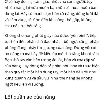
Ở cổ hay đem lại cảm giác nhột cho con người, tuy
nhiên nàng lại nửa muốn bạn hôn cổ, nửa muốn bạn
dừng lại. Hãy cứ mạnh dạn hôn cổ nàng, dùng lưỡi đá
và liếm vùng cổ. Cho đến khi nàng thở gấp, không
chịu nổi, rụt hết cổ lại.
Không cho nàng phút giây nào được “yên bình”, tiếp
tục tiến đến phần chủ đạo nhất – bộ ngực căng, phập
phồng đang nhảy tưng tưng của nàng. Đừng vội cởi
áo nàng ra mà hãy để kiểu úp mở cho tăng khoái cảm.
Bạn thò tay vào bên trong áo lót, bóp và xoa cặp vú
của nàng. Lay động đến cả phần nhũ hoa và thực hiện
theo quy tắc một bên dùng tay, một bên đá lưỡi nhẹ
xung quanh vú và đầu vú. Như thế nàng sẽ không
ngớt kêu lên vì sướng.
Lột quần áo của nàng