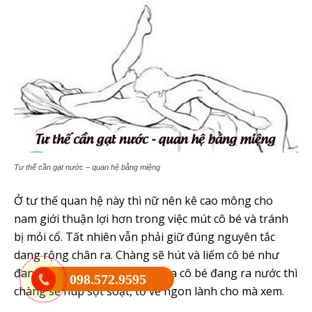
Tư thế cần gạt nước – quan hệ bằng miệng
Ở tư thế quan hệ này thì nữ nên kê cao mông cho
nam giới thuận lợi hơn trong việc mút cô bé và tránh
bị mỏi cổ. Tất nhiên vẫn phải giữ đúng nguyên tắc
dang rộng chân ra. Chàng sẽ hút và liếm cô bé như
đang hút ống hút vậy, hơn nữa cô bé đang ra nước thì
098.572.9595
chàng sẽ húp sột soạt, tỏ vẻ ngon lành cho mà xem.