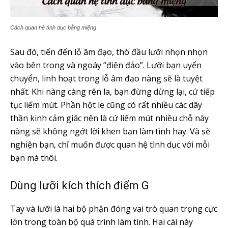
Cách quan hệ tình dục bằng miệng
Sau đó, tiến đến lỗ âm đạo, thò đầu lưỡi nhọn nhọn
vào bên trong và ngoáy “điên đảo”. Lưỡi bạn uyển
chuyển, linh hoạt trong lỗ âm đạo nàng sẽ là tuyệt
nhất. Khi nàng càng rên la, bạn đừng dừng lại, cứ tiếp
tục liếm mút. Phần hột le cũng có rất nhiều các dây
thần kinh cảm giác nên là cứ liếm mút nhiều chỗ này
nàng sẽ không ngớt lời khen bạn làm tình hay. Và sẽ
nghiện bạn, chỉ muốn được quan hệ tình dục với mỗi
bạn mà thôi.
Dùng lưỡi kích thích điểm G
Tay và lưỡi là hai bộ phận đóng vai trò quan trọng cực
lớn trong toàn bộ quá trình làm tình. Hai cái này