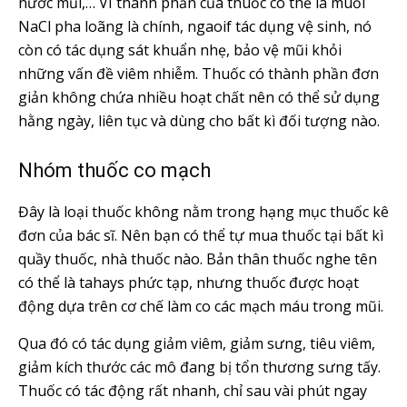
nước mũi,… VÌ thành phần của thuốc có thể là muối
NaCl pha loãng là chính, ngaoif tác dụng vệ sinh, nó
còn có tác dụng sát khuẩn nhẹ, bảo vệ mũi khỏi
những vấn đề viêm nhiễm. Thuốc có thành phần đơn
giản không chứa nhiều hoạt chất nên có thể sử dụng
hằng ngày, liên tục và dùng cho bất kì đối tượng nào.
Nhóm thuốc co mạch
Đây là loại thuốc không nằm trong hạng mục thuốc kê
đơn của bác sĩ. Nên bạn có thể tự mua thuốc tại bất kì
quầy thuốc, nhà thuốc nào. Bản thân thuốc nghe tên
có thể là tahays phức tạp, nhưng thuốc được hoạt
động dựa trên cơ chế làm co các mạch máu trong mũi.
Qua đó có tác dụng giảm viêm, giảm sưng, tiêu viêm,
giảm kích thước các mô đang bị tổn thương sưng tấy.
Thuốc có tác động rất nhanh, chỉ sau vài phút ngay