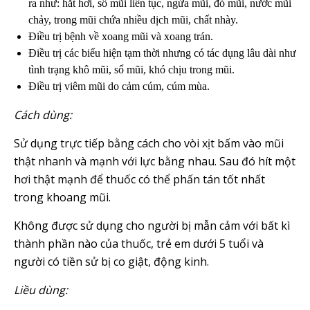
ra như: hắt hơi, sổ mũi liên tục, ngứa mũi, đỏ mũi, nước mũi
chảy, trong mũi chứa nhiều dịch mũi, chất nhày.
Điều trị bệnh về xoang mũi và xoang trán.
Điều trị các biểu hiện tạm thời nhưng có tác dụng lâu dài như
tình trạng khô mũi, sổ mũi, khó chịu trong mũi.
Điều trị viêm mũi do cảm cúm, cúm mùa.
Cách dùng
:
Sử dụng trực tiếp bằng cách cho vòi xịt bấm vào mũi
thật nhanh và mạnh với lực bằng nhau. Sau đó hít một
hơi thật mạnh để thuốc có thể phấn tán tốt nhất
trong khoang mũi.
Không được sử dụng cho người bị mẫn cảm với bất kì
thành phần nào của thuốc, trẻ em dưới 5 tuổi và
người có tiền sử bị co giật, động kinh.
Liều dùng
: