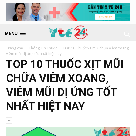
MENU
Trang chủ
Thông Tin Thuốc
TOP 10 Thuốc xịt mũi chữa viêm xoang,
viêm mũi dị ứng tốt nhất hiệt nay
TOP 10 THUỐC XỊT MŨI
CHỮA VIÊM XOANG,
VIÊM MŨI DỊ ỨNG TỐT
NHẤT HIỆT NAY