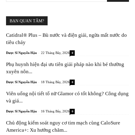
BẠN QUAN TÂM?
Catidral® Plus – Bù nước và điện giải, ngừa mất nước do
tiêu chảy
-
Dược Sĩ Nguyễn Hậu
22 Tháng Bảy, 2026
0
Phụ huynh hiện đại ưu tiên giải pháp nào khi bé thường
xuyên nôn...
-
Dược Sĩ Nguyễn Hậu
18 Tháng Bảy, 2026
0
Viên uống nội tiết tố nữ Glamor có tốt không? Công dụng
và giá...
-
Dược Sĩ Nguyễn Hậu
16 Tháng Bảy, 2026
0
Chủ động kiểm soát nguy cơ tim mạch cùng CaloSure
America+: Xu hướng chăm...