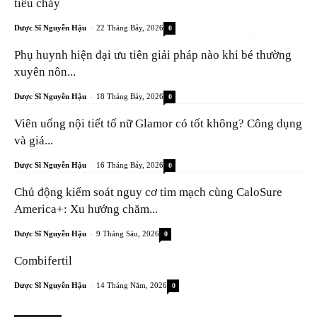
tiêu chảy
-
Dược Sĩ Nguyễn Hậu
22 Tháng Bảy, 2026
0
Phụ huynh hiện đại ưu tiên giải pháp nào khi bé thường
xuyên nôn...
-
Dược Sĩ Nguyễn Hậu
18 Tháng Bảy, 2026
0
Viên uống nội tiết tố nữ Glamor có tốt không? Công dụng
và giá...
-
Dược Sĩ Nguyễn Hậu
16 Tháng Bảy, 2026
0
Chủ động kiểm soát nguy cơ tim mạch cùng CaloSure
America+: Xu hướng chăm...
-
Dược Sĩ Nguyễn Hậu
9 Tháng Sáu, 2026
0
Combifertil
-
Dược Sĩ Nguyễn Hậu
14 Tháng Năm, 2026
0