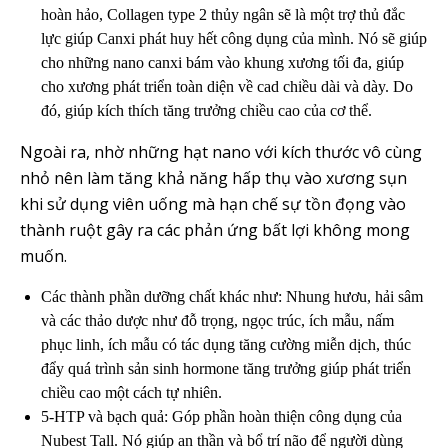
hoàn hảo, Collagen type 2 thủy ngân sẽ là một trợ thủ đắc
lực giúp Canxi phát huy hết công dụng của mình. Nó sẽ giúp
cho những nano canxi bám vào khung xương tối đa, giúp
cho xương phát triển toàn diện về cad chiều dài và dày. Do
đó, giúp kích thích tăng trưởng chiều cao của cơ thể.
Ngoài ra, nhờ những hạt nano với kích thước vô cùng
nhỏ nên làm tăng khả năng hấp thụ vào xương sụn
khi sử dụng viên uống mà hạn chế sự tồn đọng vào
thành ruột gây ra các phản ứng bất lợi không mong
muốn.
Các thành phần dưỡng chất khác như: Nhung hươu, hải sâm
và các thảo dược như đỗ trọng, ngọc trúc, ích mẫu, nấm
phục linh, ích mẫu có tác dụng tăng cường miễn dịch, thúc
đẩy quá trình sản sinh hormone tăng trưởng giúp phát triển
chiều cao một cách tự nhiên.
5-HTP và bạch quả: Góp phần hoàn thiện công dụng của
Nubest Tall. Nó giúp an thần và bổ trí não để người dùng