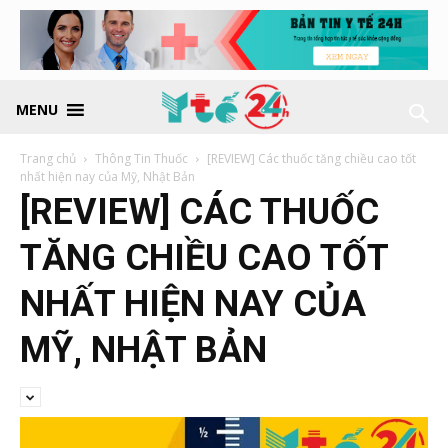
MENU
Trang chủ
Thông Tin Thuốc
[REVIEW] Các thuốc tăng chiều cao tốt
nhất hiện nay của Mỹ, Nhật Bản
[REVIEW] CÁC THUỐC
TĂNG CHIỀU CAO TỐT
NHẤT HIỆN NAY CỦA
MỸ, NHẬT BẢN