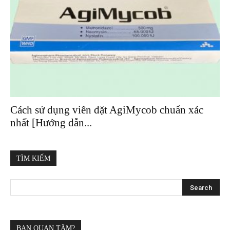
Cách sử dụng viên đặt AgiMycob chuẩn xác
nhất [Hướng dẫn...
TÌM KIẾM
BẠN QUAN TÂM?