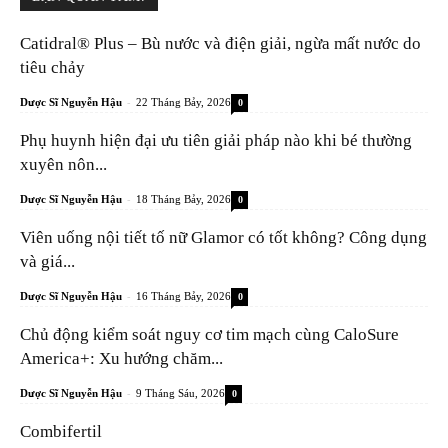
Catidral® Plus – Bù nước và điện giải, ngừa mất nước do
tiêu chảy
-
Dược Sĩ Nguyễn Hậu
22 Tháng Bảy, 2026
0
Phụ huynh hiện đại ưu tiên giải pháp nào khi bé thường
xuyên nôn...
-
Dược Sĩ Nguyễn Hậu
18 Tháng Bảy, 2026
0
Viên uống nội tiết tố nữ Glamor có tốt không? Công dụng
và giá...
-
Dược Sĩ Nguyễn Hậu
16 Tháng Bảy, 2026
0
Chủ động kiểm soát nguy cơ tim mạch cùng CaloSure
America+: Xu hướng chăm...
-
Dược Sĩ Nguyễn Hậu
9 Tháng Sáu, 2026
0
Combifertil