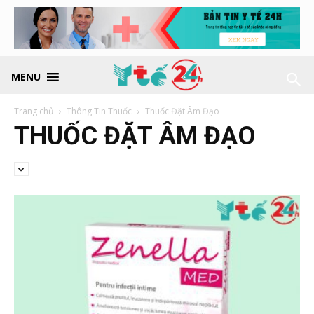
MENU
Trang chủ
Thông Tin Thuốc
Thuốc Đặt Âm Đạo
THUỐC ĐẶT ÂM ĐẠO