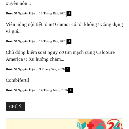
xuyên nôn...
-
Dược Sĩ Nguyễn Hậu
18 Tháng Bảy, 2026
0
Viên uống nội tiết tố nữ Glamor có tốt không? Công dụng
và giá...
-
Dược Sĩ Nguyễn Hậu
16 Tháng Bảy, 2026
0
Chủ động kiểm soát nguy cơ tim mạch cùng CaloSure
America+: Xu hướng chăm...
-
Dược Sĩ Nguyễn Hậu
9 Tháng Sáu, 2026
0
Combifertil
-
Dược Sĩ Nguyễn Hậu
14 Tháng Năm, 2026
0
CHÚ Ý