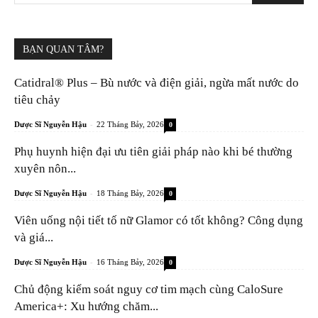
BẠN QUAN TÂM?
Catidral® Plus – Bù nước và điện giải, ngừa mất nước do
tiêu chảy
-
Dược Sĩ Nguyễn Hậu
22 Tháng Bảy, 2026
0
Phụ huynh hiện đại ưu tiên giải pháp nào khi bé thường
xuyên nôn...
-
Dược Sĩ Nguyễn Hậu
18 Tháng Bảy, 2026
0
Viên uống nội tiết tố nữ Glamor có tốt không? Công dụng
và giá...
-
Dược Sĩ Nguyễn Hậu
16 Tháng Bảy, 2026
0
Chủ động kiểm soát nguy cơ tim mạch cùng CaloSure
America+: Xu hướng chăm...