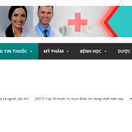
G TIN THUỐC
MỸ PHẨM
BỆNH HỌC
DƯỢC 
à và người cận thị?
[HOT] Top 10 thuốc trị mụn được tin dùng nhất hiện nay.