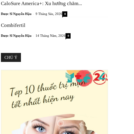
CaloSure America+: Xu hướng chăm...
-
Dược Sĩ Nguyễn Hậu
9 Tháng Sáu, 2026
0
Combifertil
-
Dược Sĩ Nguyễn Hậu
14 Tháng Năm, 2026
0
CHÚ Ý