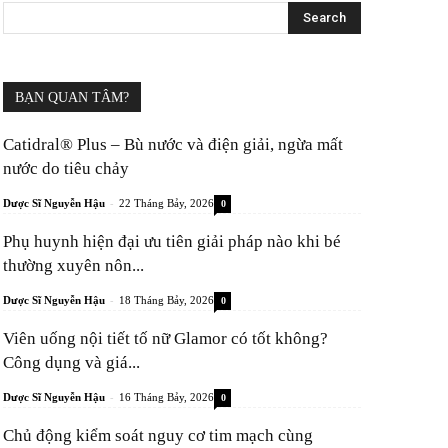
BẠN QUAN TÂM?
Catidral® Plus – Bù nước và điện giải, ngừa mất
nước do tiêu chảy
-
Dược Sĩ Nguyễn Hậu
22 Tháng Bảy, 2026
0
Phụ huynh hiện đại ưu tiên giải pháp nào khi bé
thường xuyên nôn...
-
Dược Sĩ Nguyễn Hậu
18 Tháng Bảy, 2026
0
Viên uống nội tiết tố nữ Glamor có tốt không?
Công dụng và giá...
-
Dược Sĩ Nguyễn Hậu
16 Tháng Bảy, 2026
0
Chủ động kiểm soát nguy cơ tim mạch cùng