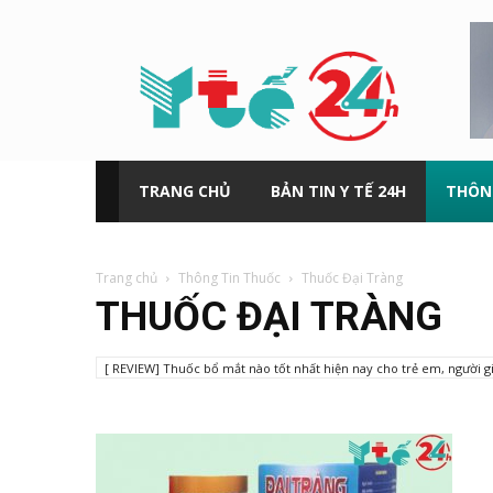
Y
tế
24h
TRANG CHỦ
BẢN TIN Y TẾ 24H
THÔN
Trang chủ
Thông Tin Thuốc
Thuốc Đại Tràng
THUỐC ĐẠI TRÀNG
[ REVIEW] Thuốc bổ mắt nào tốt nhất hiện nay cho trẻ em, người gi