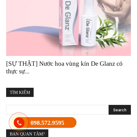
[SỰ THẬT] Nước hoa vùng kín De Glanz có
thực sự...
TÌM KIẾM
098.572.9595
BẠN QUAN TÂM?