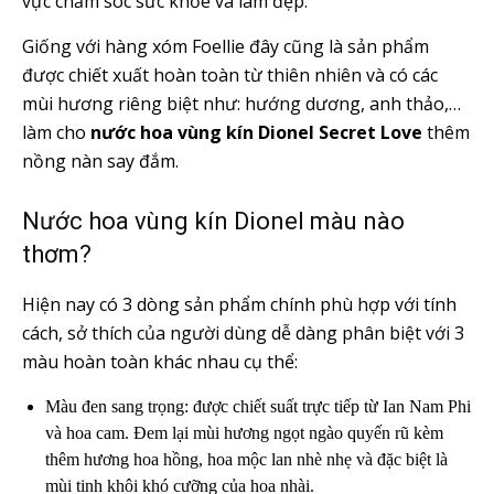
vực chăm sóc sức khỏe và làm đẹp.
Giống với hàng xóm Foellie đây cũng là sản phẩm
được chiết xuất hoàn toàn từ thiên nhiên và có các
mùi hương riêng biệt như: hướng dương, anh thảo,…
làm cho
nước hoa vùng kín Dionel Secret Love
thêm
nồng nàn say đắm.
Nước hoa vùng kín Dionel màu nào
thơm?
Hiện nay có 3 dòng sản phẩm chính phù hợp với tính
cách, sở thích của người dùng dễ dàng phân biệt với 3
màu hoàn toàn khác nhau cụ thể:
Màu đen sang trọng: được chiết suất trực tiếp từ Ian Nam Phi
và hoa cam. Đem lại mùi hương ngọt ngào quyến rũ kèm
thêm hương hoa hồng, hoa mộc lan nhè nhẹ và đặc biệt là
mùi tinh khôi khó cưỡng của hoa nhài.