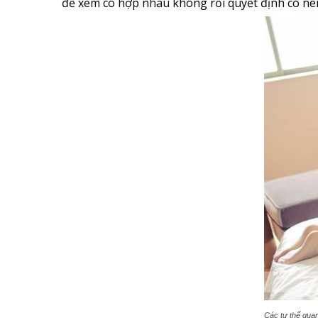
để xem có hợp nhau không rồi quyết định có nên
Các tư thế qua