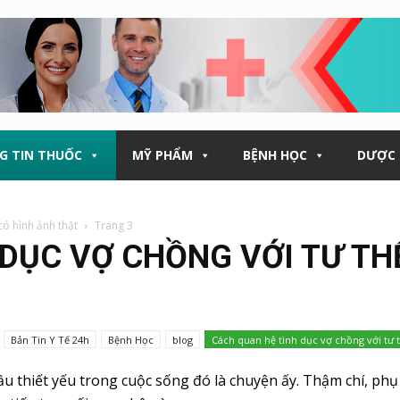
G TIN THUỐC
MỸ PHẨM
BỆNH HỌC
DƯỢC 
có hình ảnh thật
Trang 3
DỤC VỢ CHỒNG VỚI TƯ THẾ
Bản Tin Y Tế 24h
Bệnh Học
blog
Cách quan hệ tình dục vợ chồng với tư t
 thiết yếu trong cuộc sống đó là chuyện ấy. Thậm chí, phụ