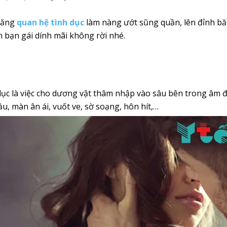
 năng
quan hệ tình dục
làm nàng ướt sũng quần, lên đỉnh băn
m bạn gái dính mãi không rời nhé.
ục là việc cho dương vật thâm nhập vào sâu bên trong âm đ
, màn ân ái, vuốt ve, sờ soạng, hôn hít,…