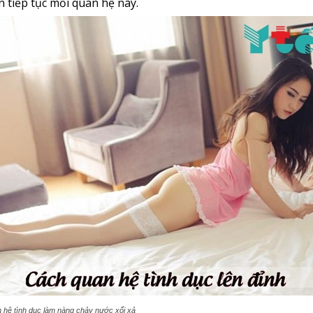
 tiếp tục mối quan hệ này.
n hệ tình dục làm nàng chảy nước xối xả