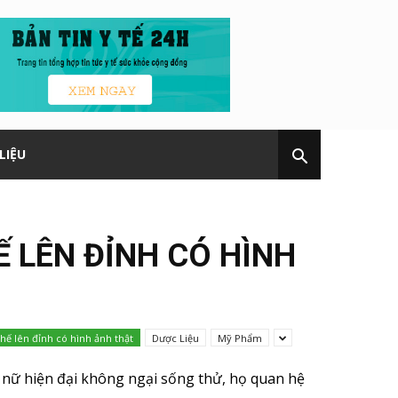
LIỆU
 LÊN ĐỈNH CÓ HÌNH
hế lên đỉnh có hình ảnh thật
Dược Liệu
Mỹ Phẩm
 nữ hiện đại không ngại sống thử, họ quan hệ