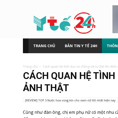
Y
tế
24h
TRANG CHỦ
BẢN TIN Y TẾ 24H
THÔN
Trang chủ
Cách quan hệ tình dục vợ chồng với tư thế lên đỉnh 
CÁCH QUAN HỆ TÌNH 
ẢNH THẬT
[REVIEW] TOP 5 Nước hoa vùng kín cho nam nữ tốt nhất hiện nay
Cũng như đàn ông, chị em phụ nữ có một nhu cầu