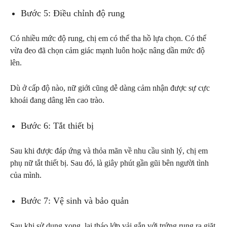
Bước 5: Điều chỉnh độ rung
Có nhiều mức độ rung, chị em có thể tha hồ lựa chọn. Có thể
vừa đeo đã chọn cảm giác mạnh luôn hoặc nâng dần mức độ
lên.
Dù ở cấp độ nào, nữ giới cũng dễ dàng cảm nhận được sự cực
khoái đang dâng lên cao trào.
Bước 6: Tắt thiết bị
Sau khi được đáp ứng và thỏa mãn về nhu cầu sinh lý, chị em
phụ nữ tắt thiết bị. Sau đó, là giây phút gần gũi bên người tình
của mình.
Bước 7: Vệ sinh và bảo quản
Sau khi sử dụng xong, lại tháo lớp vải gắn với trứng rung ra giặt