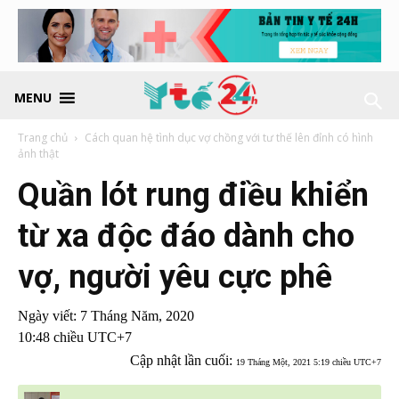
MENU
Trang chủ
Cách quan hệ tình dục vợ chồng với tư thế lên đỉnh có hình
ảnh thật
Quần lót rung điều khiển
từ xa độc đáo dành cho
vợ, người yêu cực phê
Ngày viết:
7 Tháng Năm, 2020
10:48 chiều UTC+7
Cập nhật lần cuối:
19 Tháng Một, 2021 5:19 chiều UTC+7