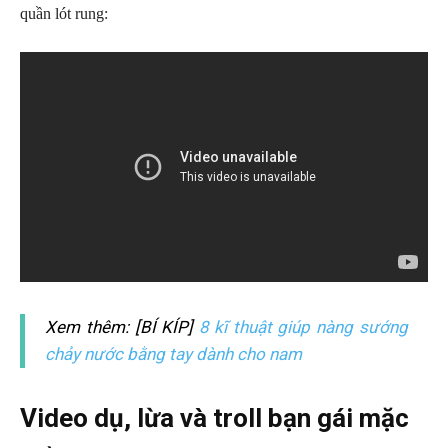
quần lót rung:
Xem thêm: [BÍ KÍP]
8 kĩ thuật giúp nàng sướng
chảy nước bằng tay dành cho nam
Video dụ, lừa và troll bạn gái mặc