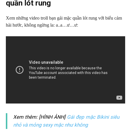
quần lót rung
Xem những video troll bạn gái mặc quần lót rung với biểu cảm
hài hước, không ngừng la: a..a…ư…ư:
Xem thêm: [HÌNH ẢNH]
Gái đẹp mặc Bikini siêu
nhỏ và mỏng sexy mặc như không