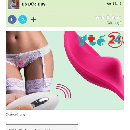
DS Đức Duy
14148
Đánh giá
Quần lót rung