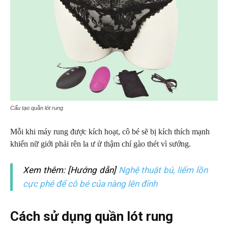
Cấu tạo quần lót rung
Mỗi khi máy rung được kích hoạt, cô bé sẽ bị kích thích mạnh
khiến nữ giới phải rên la ư ử thậm chí gào thét vì sướng.
Xem thêm: [Hướng dẫn]
Nghệ thuật bú, liếm lồn
cực phê để cô bé của nàng lên đỉnh
Cách sử dụng quần lót rung