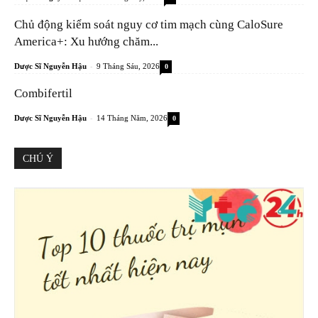
Chủ động kiểm soát nguy cơ tim mạch cùng CaloSure
America+: Xu hướng chăm...
-
Dược Sĩ Nguyễn Hậu
9 Tháng Sáu, 2026
0
Combifertil
-
Dược Sĩ Nguyễn Hậu
14 Tháng Năm, 2026
0
CHÚ Ý