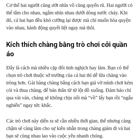
Cơ thể hai người cùng ướt nhìn vô cùng quyến rũ. Hai người có
thể tắm cho nhau, ngắm nhìn nhau dưới dòng nước chảy. Khi
đó, cả hai bạn đều khó cưỡng lại được mà chỉ muốn hòa quyện
vào nhau, hành động quyết liệt ngay mà thôi.
Kích thích chàng bằng trò chơi cởi quần
áo
Đây là cách mà nhiều cặp đôi tinh nghịch hay làm. Bạn có thể
chọn trò chơi thuộc sở trường của cả hai thì dễ lừa chàng vào
tròng hơn. Gài hàng chàng bằng cách bạn giả vờ mình chơi kém
cỏi và thua chàng, để bản thân từ từ lột đồ xuống. Đảm bảo chỉ
qua vài ván, chàng sẽ không chịu nổi mà “vồ” lấy bạn rồi “ngấu
nghiến” ngay tức khắc.
Các trò chơi này diễn ra sẽ cần nhiều thời gian, thế nhưng càng
chậm sẽ càng làm cho sự kiên nhẫn trong chàng giảm đi và hai
bạn sẽ cùng nhau lao vào cuộc yêu nhanh chóng.