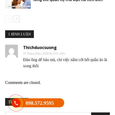
1 BÌNH LUẬN
Thichduocsuong
31 Tháng Năm, 2020 At 5:41 chiều
Đàn ông dễ bảo mà, chỉ việc nằm cởi hết quần áo là
xong thôi
Comments are closed.
TÌM KIẾM
098.572.9595