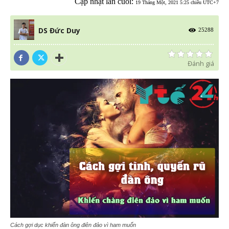
Cập nhật lần cuối:
19 Tháng Một, 2021 5:25 chiều UTC+7
DS Đức Duy
25288
Đánh giá
Cách gợi dục khiến đàn ông điên đảo vì ham muốn