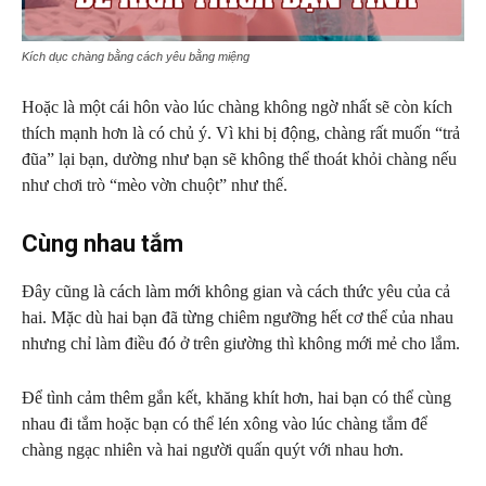
Kích dục chàng bằng cách yêu bằng miệng
Hoặc là một cái hôn vào lúc chàng không ngờ nhất sẽ còn kích
thích mạnh hơn là có chủ ý. Vì khi bị động, chàng rất muốn “trả
đũa” lại bạn, dường như bạn sẽ không thể thoát khỏi chàng nếu
như chơi trò “mèo vờn chuột” như thế.
Cùng nhau tắm
Đây cũng là cách làm mới không gian và cách thức yêu của cả
hai. Mặc dù hai bạn đã từng chiêm ngưỡng hết cơ thể của nhau
nhưng chỉ làm điều đó ở trên giường thì không mới mẻ cho lắm.
Để tình cảm thêm gắn kết, khăng khít hơn, hai bạn có thể cùng
nhau đi tắm hoặc bạn có thể lén xông vào lúc chàng tắm để
chàng ngạc nhiên và hai người quấn quýt với nhau hơn.