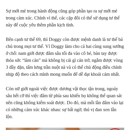
Sự mới mẻ trong hành động cũng góp phần tạo ra sự mới mẻ
trong cảm xúc. Chính vì thế, các cặp đôi có thể sử dụng tư thế
này để cuộc yêu thêm phần kịch tính.
Bên cạnh tư thế 69, thì Doggy còn được mệnh danh là tư thế bá
chủ trong mọi tư thế. Vì Doggy làm cho cả hai cùng sung sướng
ở chỗ: nam giới được đâm sâu tối đa vào cô bé, bàn tay được
thỏa sức “làm càn” mà không bị cái gì cản trở, ngắm được vòng
3 đầy đặn, tấm lưng trần nuột nà và có thể chủ động điều chỉnh
nhịp độ theo cách mình mong muốn để dễ đạt khoái cảm nhất.
Còn nữ giới ngoài việc được dương vật thọc tận trong, ngoáy
sâu hết cỡ thì việc đâm từ phía sau khiến họ không thể quan sát
nên cũng không kiểm soát được. Do đó, mà mỗi lần đâm vào lại
có những cảm xúc khác nhau: sự bất ngờ, thú vị đan xen lẫn
lộn.