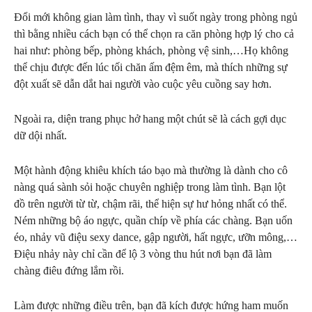
Đổi mới không gian làm tình, thay vì suốt ngày trong phòng ngủ
thì bằng nhiều cách bạn có thể chọn ra căn phòng hợp lý cho cả
hai như: phòng bếp, phòng khách, phòng vệ sinh,…Họ không
thể chịu được đến lúc tối chăn ấm đệm êm, mà thích những sự
đột xuất sẽ dẫn dắt hai người vào cuộc yêu cuồng say hơn.
Ngoài ra, diện trang phục hở hang một chút sẽ là cách gợi dục
dữ dội nhất.
Một hành động khiêu khích táo bạo mà thường là dành cho cô
nàng quá sành sỏi hoặc chuyên nghiệp trong làm tình. Bạn lột
đồ trên người từ từ, chậm rãi, thể hiện sự hư hỏng nhất có thể.
Ném những bộ áo ngực, quần chíp về phía các chàng. Bạn uốn
éo, nhảy vũ điệu sexy dance, gập người, hất ngực, ưỡn mông,…
Điệu nhảy này chỉ cần để lộ 3 vòng thu hút nơi bạn đã làm
chàng điêu đứng lắm rồi.
Làm được những điều trên, bạn đã kích được hứng ham muốn