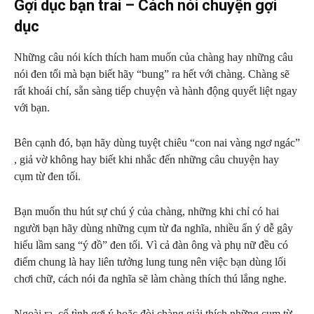
Gợi dục bạn trai – Cách nói chuyện gợi
dục
Những câu nói kích thích ham muốn của chàng hay những câu
nói đen tối mà bạn biết hãy “bung” ra hết với chàng. Chàng sẽ
rất khoái chí, sẵn sàng tiếp chuyện và hành động quyết liệt ngay
với bạn.
Bên cạnh đó, bạn hãy dùng tuyệt chiêu “con nai vàng ngơ ngác”
, giả vờ không hay biết khi nhắc đến những câu chuyện hay
cụm từ đen tối.
Bạn muốn thu hút sự chú ý của chàng, những khi chỉ có hai
người bạn hãy dùng những cụm từ đa nghĩa, nhiều ẩn ý dễ gây
hiểu lầm sang “ý đồ” đen tối. Vì cả đàn ông và phụ nữ đều có
điểm chung là hay liên tưởng lung tung nên việc bạn dùng lối
chơi chữ, cách nói đa nghĩa sẽ làm chàng thích thú lắng nghe.
Ngoài ra, cố tình gợi ý hoặc đòi chàng giải thích những cụm từ