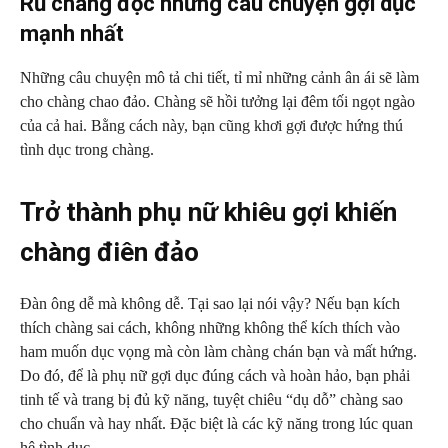
Rủ chàng đọc những câu chuyện gợi dục
mạnh nhất
Những câu chuyện mô tả chi tiết, tỉ mỉ những cảnh ân ái sẽ làm
cho chàng chao đảo. Chàng sẽ hồi tưởng lại đêm tối ngọt ngào
của cả hai. Bằng cách này, bạn cũng khơi gợi được hứng thú
tình dục trong chàng.
Trở thành phụ nữ khiêu gợi khiến
chàng điên đảo
Đàn ông dễ mà không dễ. Tại sao lại nói vậy? Nếu bạn kích
thích chàng sai cách, không những không thể kích thích vào
ham muốn dục vọng mà còn làm chàng chán bạn và mất hứng.
Do đó, để là phụ nữ gợi dục đúng cách và hoàn hảo, bạn phải
tinh tế và trang bị đủ kỹ năng, tuyệt chiêu “dụ dỗ” chàng sao
cho chuẩn và hay nhất. Đặc biệt là các kỹ năng trong lúc quan
hệ tình dục.