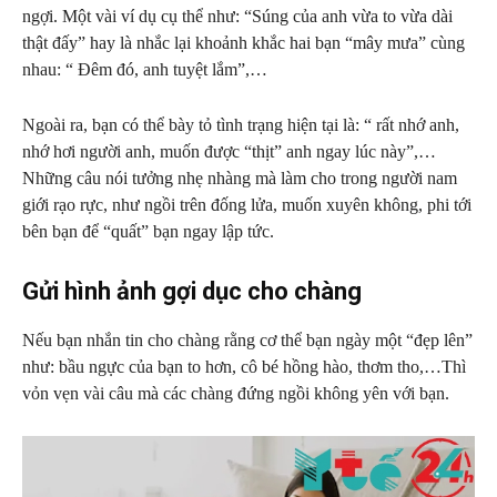
ngợi. Một vài ví dụ cụ thể như: “Súng của anh vừa to vừa dài
thật đấy” hay là nhắc lại khoảnh khắc hai bạn “mây mưa” cùng
nhau: “ Đêm đó, anh tuyệt lắm”,…
Ngoài ra, bạn có thể bày tỏ tình trạng hiện tại là: “ rất nhớ anh,
nhớ hơi người anh, muốn được “thịt” anh ngay lúc này”,…
Những câu nói tưởng nhẹ nhàng mà làm cho trong người nam
giới rạo rực, như ngồi trên đống lửa, muốn xuyên không, phi tới
bên bạn để “quất” bạn ngay lập tức.
Gửi hình ảnh gợi dục cho chàng
Nếu bạn nhắn tin cho chàng rằng cơ thể bạn ngày một “đẹp lên”
như: bầu ngực của bạn to hơn, cô bé hồng hào, thơm tho,…Thì
vỏn vẹn vài câu mà các chàng đứng ngồi không yên với bạn.