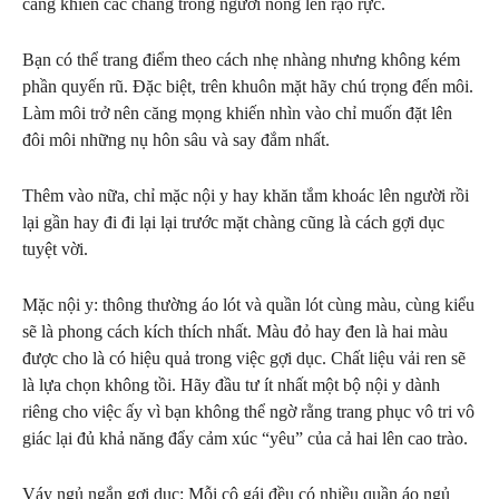
càng khiến các chàng trong người nóng lên rạo rực.
Bạn có thể trang điểm theo cách nhẹ nhàng nhưng không kém
phần quyến rũ. Đặc biệt, trên khuôn mặt hãy chú trọng đến môi.
Làm môi trở nên căng mọng khiến nhìn vào chỉ muốn đặt lên
đôi môi những nụ hôn sâu và say đắm nhất.
Thêm vào nữa, chỉ mặc nội y hay khăn tắm khoác lên người rồi
lại gần hay đi đi lại lại trước mặt chàng cũng là cách gợi dục
tuyệt vời.
Mặc nội y: thông thường áo lót và quần lót cùng màu, cùng kiểu
sẽ là phong cách kích thích nhất. Màu đỏ hay đen là hai màu
được cho là có hiệu quả trong việc gợi dục. Chất liệu vải ren sẽ
là lựa chọn không tồi. Hãy đầu tư ít nhất một bộ nội y dành
riêng cho việc ấy vì bạn không thể ngờ rằng trang phục vô tri vô
giác lại đủ khả năng đẩy cảm xúc “yêu” của cả hai lên cao trào.
Váy ngủ ngắn gợi dục: Mỗi cô gái đều có nhiều quần áo ngủ