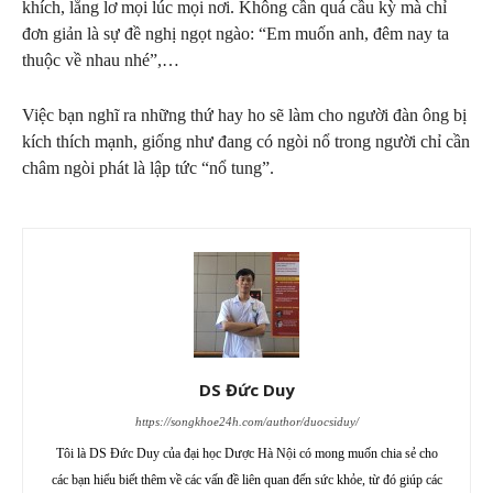
khích, lẳng lơ mọi lúc mọi nơi. Không cần quá cầu kỳ mà chỉ
đơn giản là sự đề nghị ngọt ngào: “Em muốn anh, đêm nay ta
thuộc về nhau nhé”,…
Việc bạn nghĩ ra những thứ hay ho sẽ làm cho người đàn ông bị
kích thích mạnh, giống như đang có ngòi nổ trong người chỉ cần
châm ngòi phát là lập tức “nổ tung”.
DS Đức Duy
https://songkhoe24h.com/author/duocsiduy/
Tôi là DS Đức Duy của đại học Dược Hà Nội có mong muốn chia sẻ cho
các bạn hiểu biết thêm về các vấn đề liên quan đến sức khỏe, từ đó giúp các