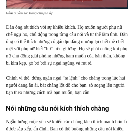
Nắm quyền lực trong chuyện ấy
Đàn ông rất thích với sự khiêu khích. Họ muốn người phụ nữ
chế ngự họ, chủ động trong từng câu nói và tư thế làm tình. Đàn
ông có thể thích những cô gái dịu dàng nhưng lại chết mê chết
mệt với phụ nữ biết “hư” trên giường. Họ sẽ phát cuồng khi phụ
nữ chủ động giải phóng những ham muốn của bản thân, không
bị kìm kẹp, gò bó bởi sự ngại ngùng và rụt rè.
Chính vì thế, đừng ngần ngại “ra lệnh” cho chàng trong lúc hai
người đang ân ái, bắt chàng lột đồ cho bạn, sờ soạng lên người
bạn theo những cách mà bạn muốn, bạn cần.
Nói những câu nói kích thích chàng
Ngẫu hứng cuộc yêu sẽ khiến các chàng kích thích mạnh hơn là
được sắp xếp, ấn định. Bạn có thể buông những câu nói khiêu