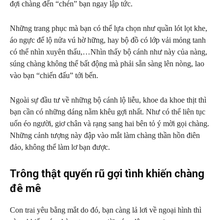
đợi chàng đến “chén” bạn ngay lập tức.
Những trang phục mà bạn có thể lựa chọn như quần lót lọt khe,
áo ngực để lộ nửa vú hờ hững, hay bộ đồ có lớp vải mỏng tanh
có thể nhìn xuyên thấu,…Nhìn thấy bộ cánh như này của nàng,
súng chàng không thể bất động mà phải sẵn sàng lên nòng, lao
vào bạn “chiến đấu” tới bến.
Ngoài sự đầu tư về những bộ cánh lộ liễu, khoe da khoe thịt thì
bạn cần có những dáng nằm khêu gợi nhất. Như có thể liên tục
uốn éo người, giơ chân và rạng sang hai bên tỏ ý mời gọi chàng.
Những cảnh tượng này đập vào mắt làm chàng thần hồn điên
đảo, không thể làm lơ bạn được.
Trông thật quyến rũ gợi tình khiến chàng
đê mê
Con trai yêu bằng mắt do đó, bạn càng lả lơi về ngoại hình thì