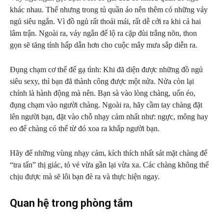
khác nhau. Thế nhưng trong tủ quần áo nên thêm có những váy
ngủ siêu ngắn. Vì đồ ngủ rất thoải mái, rất dễ cởi ra khi cả hai
lâm trận. Ngoài ra, váy ngắn để lộ ra cặp đùi trắng nõn, thon
gọn sẽ tăng tính hấp dẫn hơn cho cuộc mây mưa sắp diễn ra.
Đụng chạm cơ thể để gạ tình: Khi đã diện được những đồ ngủ
siêu sexy, thì bạn đã thành công được một nửa. Nửa còn lại
chính là hành động mà nên. Bạn sà vào lòng chàng, uốn éo,
đụng chạm vào người chàng. Ngoài ra, hãy cầm tay chàng đặt
lên người bạn, đặt vào chỗ nhạy cảm nhất như: ngực, mông hay
eo để chàng có thể từ đó xoa ra khắp người bạn.
Hãy để những vùng nhạy cảm, kích thích nhất sát mặt chàng để
“tra tấn” thị giác, tỏ vẻ vừa gần lại vừa xa. Các chàng không thể
chịu được mà sẽ lôi bạn đè ra và thực hiện ngay.
Quan hệ trong phòng tắm