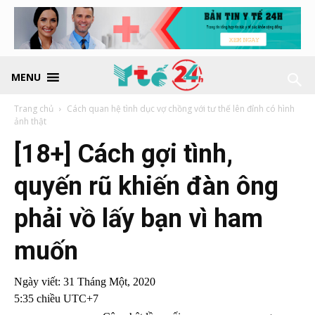
MENU
Trang chủ
Cách quan hệ tình dục vợ chồng với tư thế lên đỉnh có hình
ảnh thật
[18+] Cách gợi tình,
quyến rũ khiến đàn ông
phải vồ lấy bạn vì ham
muốn
Ngày viết:
31 Tháng Một, 2020
5:35 chiều UTC+7