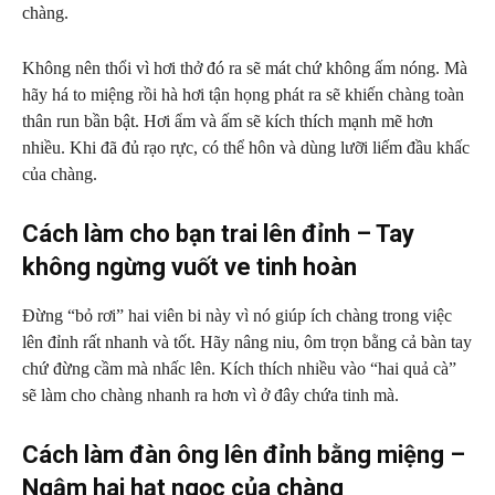
chàng.
Không nên thổi vì hơi thở đó ra sẽ mát chứ không ấm nóng. Mà
hãy há to miệng rồi hà hơi tận họng phát ra sẽ khiến chàng toàn
thân run bần bật. Hơi ẩm và ấm sẽ kích thích mạnh mẽ hơn
nhiều. Khi đã đủ rạo rực, có thể hôn và dùng lưỡi liếm đầu khấc
của chàng.
Cách làm cho bạn trai lên đỉnh – Tay
không ngừng vuốt ve tinh hoàn
Đừng “bỏ rơi” hai viên bi này vì nó giúp ích chàng trong việc
lên đỉnh rất nhanh và tốt. Hãy nâng niu, ôm trọn bằng cả bàn tay
chứ đừng cầm mà nhấc lên. Kích thích nhiều vào “hai quả cà”
sẽ làm cho chàng nhanh ra hơn vì ở đây chứa tinh mà.
Cách làm đàn ông lên đỉnh bằng miệng –
Ngậm hai hạt ngọc của chàng