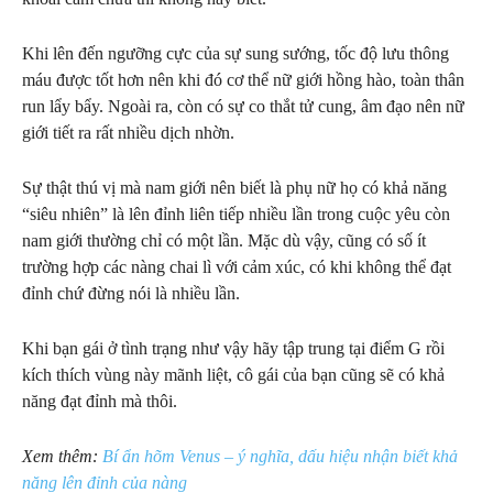
Khi lên đến ngưỡng cực của sự sung sướng, tốc độ lưu thông
máu được tốt hơn nên khi đó cơ thể nữ giới hồng hào, toàn thân
run lẩy bẩy. Ngoài ra, còn có sự co thắt tử cung, âm đạo nên nữ
giới tiết ra rất nhiều dịch nhờn.
Sự thật thú vị mà nam giới nên biết là phụ nữ họ có khả năng
“siêu nhiên” là lên đỉnh liên tiếp nhiều lần trong cuộc yêu còn
nam giới thường chỉ có một lần. Mặc dù vậy, cũng có số ít
trường hợp các nàng chai lì với cảm xúc, có khi không thể đạt
đỉnh chứ đừng nói là nhiều lần.
Khi bạn gái ở tình trạng như vậy hãy tập trung tại điểm G rồi
kích thích vùng này mãnh liệt, cô gái của bạn cũng sẽ có khả
năng đạt đỉnh mà thôi.
Xem thêm:
Bí ẩn hõm Venus – ý nghĩa, dấu hiệu nhận biết khả
năng lên đỉnh của nàng