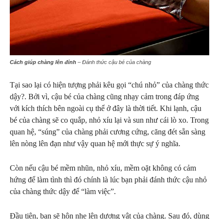
Cách giúp chàng lên đỉnh
– Đánh thức cậu bé của chàng
Tại sao lại có hiện tượng phải kêu gọi “chú nhỏ” của chàng thức
dậy?. Bởi vì, cậu bé của chàng cũng nhạy cảm trong đáp ứng
với kích thích bên ngoài cụ thể ở đây là thời tiết. Khi lạnh, cậu
bé của chàng sẽ co quắp, nhỏ xíu lại và sun như cái lò xo. Trong
quan hệ, “súng” của chàng phải cương cứng, căng đét sẵn sàng
lên nòng lên đạn như vậy quan hệ mới thực sự ý nghĩa.
Còn nếu cậu bé mềm nhũn, nhỏ xíu, mềm oặt không có cảm
hứng để làm tình thì đó chính là lúc bạn phải đánh thức cậu nhỏ
của chàng thức dậy để “làm việc”.
Đầu tiên, bạn sẽ hôn nhẹ lên dương vật của chàng. Sau đó, dùng