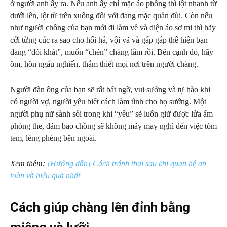
ở người anh ấy ra. Nếu anh ấy chỉ mặc áo phông thì lột nhanh từ
dưới lên, lột từ trên xuống đối với đang mặc quần đùi. Còn nếu
như người chồng của bạn mới đi làm về và diện áo sơ mi thì hãy
cởi từng cúc ra sao cho hối hả, vội vã và gấp gáp thể hiện bạn
đang “đói khát”, muốn “chén” chàng lắm rồi. Bên cạnh đó, hãy
ôm, hôn ngấu nghiến, thắm thiết mọi nơi trên người chàng.
Người đàn ông của bạn sẽ rất bất ngờ, vui sướng và tự hào khi
có người vợ, người yêu biết cách làm tình cho họ sướng. Một
người phụ nữ sành sỏi trong khi “yêu” sẽ luôn giữ được lửa ấm
phòng the, đảm bảo chồng sẽ không mảy may nghĩ đến việc tòm
tem, léng phéng bên ngoài.
Xem thêm:
[Hướng dẫn] Cách tránh thai sau khi quan hệ an
toàn và hiệu quả nhất
Cách giúp chàng lên đỉnh bằng