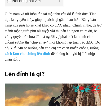
Nội dung bài viết
Giữa nam và nữ luôn tồn tại một nhu cầu đó là tình dục. Tình
dục là nguyên thủy, giúp họ xích lại gần nhau hơn. Bằng bản
năng của giới họ sẽ khát khao có được nhau. Chính vì thế, để trở
thành một người phụ nữ tuyệt vời thì nấu ăn ngon chưa đủ, ba
vòng quyến rũ chưa đủ mà người vợ phải biết làm tình cho
chồng sướng thì “chuyện ấy” mới không gặp trục trặc được. Do
đó, Y tế 24h sẽ hướng dẫn cho chị em cách khiến chồng sướng,
cách làm cho chồng lên đỉnh
để không bao giờ bị “lỗi nhịp
chăn gối”.
Lên đỉnh là gì?