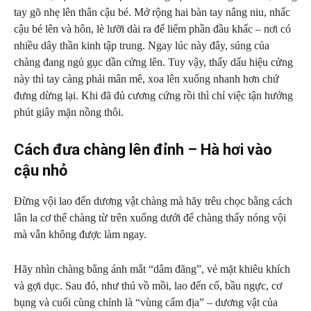
tay gõ nhẹ lên thân cậu bé. Mở rộng hai bàn tay nâng niu, nhấc
cậu bé lên và hôn, lè lưỡi dài ra để liếm phần đầu khấc – nơi có
nhiều dây thần kinh tập trung. Ngay lúc này đây, súng của
chàng đang ngủ gục dần cửng lên. Tuy vậy, thấy dấu hiệu cửng
này thì tay càng phải mân mê, xoa lên xuống nhanh hơn chứ
đưng dừng lại. Khi đã đủ cương cứng rồi thì chỉ việc tận hưởng
phút giây mặn nồng thôi.
Cách đưa chàng lên đỉnh – Hà hơi vào
cậu nhỏ
Đừng vội lao đến dương vật chàng mà hãy trêu chọc bằng cách
lân la cơ thể chàng từ trên xuống dưới để chàng thấy nóng vội
mà vẫn không được làm ngay.
Hãy nhìn chàng bằng ánh mắt “dâm đãng”, vẻ mặt khiêu khích
và gợi dục. Sau đó, như thú vồ mồi, lao đến cổ, bầu ngực, cơ
bụng và cuối cùng chính là “vùng cấm địa” – dương vật của