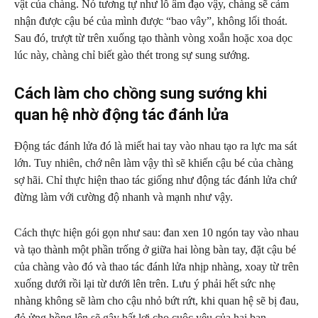
vật của chàng. Nó tương tự như lỗ âm đạo vậy, chàng sẽ cảm
nhận được cậu bé của mình được “bao vây”, không lối thoát.
Sau đó, trượt từ trên xuống tạo thành vòng xoắn hoặc xoa dọc
lúc này, chàng chỉ biết gào thét trong sự sung sướng.
Cách làm cho chồng sung sướng khi
quan hệ nhờ động tác đánh lửa
Động tác đánh lửa đó là miết hai tay vào nhau tạo ra lực ma sát
lớn. Tuy nhiên, chớ nên làm vậy thì sẽ khiến cậu bé của chàng
sợ hãi. Chỉ thực hiện thao tác giống như động tác đánh lửa chứ
đừng làm với cường độ nhanh và mạnh như vậy.
Cách thực hiện gói gọn như sau: đan xen 10 ngón tay vào nhau
và tạo thành một phần trống ở giữa hai lòng bàn tay, đặt cậu bé
của chàng vào đó và thao tác đánh lửa nhịp nhàng, xoay từ trên
xuống dưới rồi lại từ dưới lên trên. Lưu ý phải hết sức nhẹ
nhàng không sẽ làm cho cậu nhỏ bứt rứt, khi quan hệ sẽ bị đau,
đỏ ửng hồng lên sẽ gây bất lợi cho cuộc yêu của hai bạn.