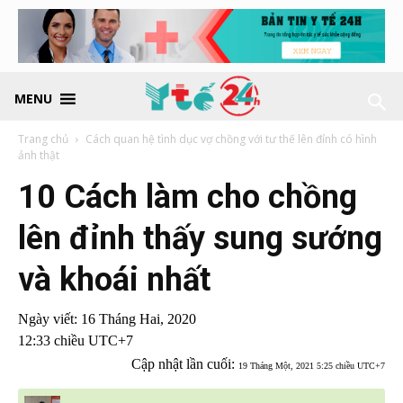
MENU
Trang chủ
Cách quan hệ tình dục vợ chồng với tư thế lên đỉnh có hình
ảnh thật
10 Cách làm cho chồng
lên đỉnh thấy sung sướng
và khoái nhất
Ngày viết:
16 Tháng Hai, 2020
12:33 chiều UTC+7
Cập nhật lần cuối:
19 Tháng Một, 2021 5:25 chiều UTC+7