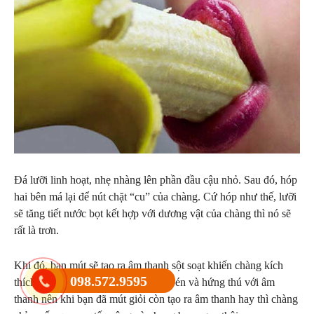
Đá lưỡi linh hoạt, nhẹ nhàng lên phần đầu cậu nhỏ. Sau đó, hóp
hai bên má lại để nút chặt “cu” của chàng. Cứ hóp như thế, lưỡi
sẽ tăng tiết nước bọt kết hợp với dương vật của chàng thì nó sẽ
rất là trơn.
Khi đó, bạn mút sẽ tạo ra âm thanh sột soạt khiến chàng kích
098.572.9595
thích dữ dội. Nam giới họ rất nhạy bén và hứng thú với âm
thanh nên khi bạn đã mút giỏi còn tạo ra âm thanh hay thì chàng