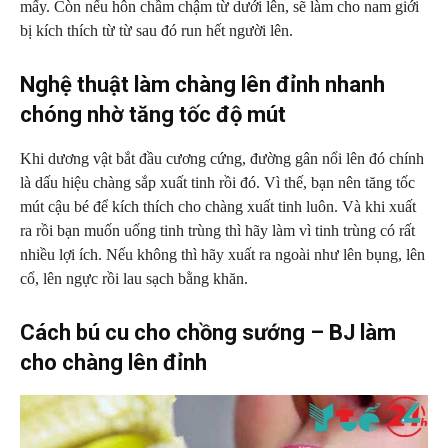
mấy. Còn nếu hôn chầm chậm từ dưới lên, sẽ làm cho nam giới
bị kích thích từ từ sau đó run hết người lên.
Nghệ thuật làm chàng lên đỉnh nhanh
chóng nhờ tăng tốc độ mút
Khi dương vật bắt đầu cương cứng, đường gân nổi lên đó chính
là dấu hiệu chàng sắp xuất tinh rồi đó. Vì thế, bạn nên tăng tốc
mút cậu bé để kích thích cho chàng xuất tinh luôn. Và khi xuất
ra rồi bạn muốn uống tinh trùng thì hãy làm vì tinh trùng có rất
nhiều lợi ích. Nếu không thì hãy xuất ra ngoài như lên bụng, lên
cổ, lên ngực rồi lau sạch bằng khăn.
Cách bú cu cho chồng sướng – BJ làm
cho chàng lên đỉnh