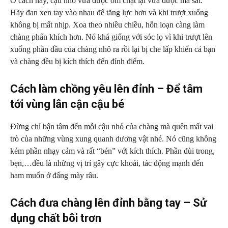
Ở cách này, cậu nhỏ vừa được ôm chặt lại vừa được ma sát.
Hãy đan xen tay vào nhau để tăng lực hơn và khi trượt xuống
không bị mất nhịp. Xoa theo nhiều chiều, hỗn loạn càng làm
chàng phấn khích hơn. Nó khá giống với sóc lọ vì khi trượt lên
xuống phần đầu của chàng nhô ra rồi lại bị che lấp khiến cả bạn
và chàng đều bị kích thích đến đỉnh điểm.
Cách làm chồng yêu lên đỉnh – Để tâm
tới vùng lân cận cậu bé
Đừng chỉ bận tâm đến mỗi cậu nhỏ của chàng mà quên mất vai
trò của những vùng xung quanh dương vật nhé. Nó cũng không
kém phần nhạy cảm và rất “bén” với kích thích. Phần đùi trong,
bẹn,…đều là những vị trí gây cực khoái, tác động mạnh đến
ham muốn ở đấng mày râu.
Cách đưa chàng lên đỉnh bằng tay – Sử
dụng chất bôi trơn