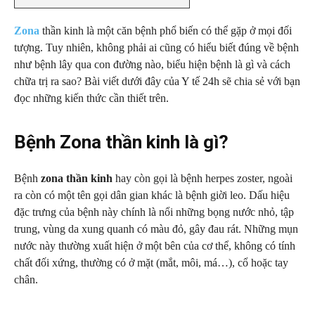
Zona
thần kinh là một căn bệnh phổ biến có thể gặp ở mọi đối
tượng. Tuy nhiên, không phải ai cũng có hiểu biết đúng về bệnh
như bệnh lây qua con đường nào, biểu hiện bệnh là gì và cách
chữa trị ra sao? Bài viết dưới đây của Y tế 24h sẽ chia sẻ với bạn
đọc những kiến thức cần thiết trên.
Bệnh Zona thần kinh là gì?
Bệnh
zona
thần kinh
hay còn gọi là bệnh herpes zoster, ngoài
ra còn có một tên gọi dân gian khác là bệnh giời leo. Dấu hiệu
đặc trưng của bệnh này chính là nổi những bọng nước nhỏ, tập
trung, vùng da xung quanh có màu đỏ, gây đau rát. Những mụn
nước này thường xuất hiện ở một bên của cơ thể, không có tính
chất đối xứng, thường có ở mặt (mắt, môi, má…), cổ hoặc tay
chân.