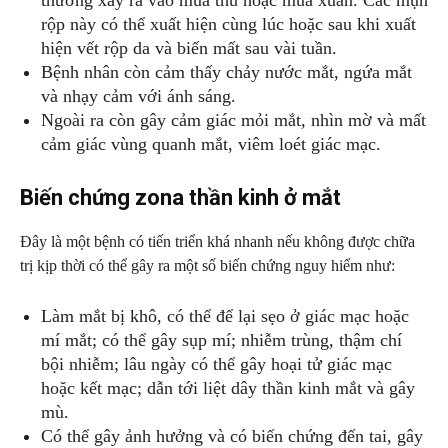
thường xảy ra vào mùa thu hoặc mùa xuân. Các mụn
rộp này có thể xuất hiện cùng lúc hoặc sau khi xuất
hiện vết rộp da và biến mất sau vài tuần.
Bệnh nhân còn cảm thấy chảy nước mắt, ngứa mắt
và nhạy cảm với ánh sáng.
Ngoài ra còn gây cảm giác mỏi mắt, nhìn mờ và mất
cảm giác vùng quanh mắt, viêm loét giác mạc.
Biến chứng zona thần kinh ở mắt
Đây là một bệnh có tiến triển khá nhanh nếu không được chữa
trị kịp thời có thể gây ra một số biến chứng nguy hiểm như:
Làm mắt bị khô, có thể để lại sẹo ở giác mạc hoặc
mí mắt; có thể gây sụp mí; nhiễm trùng, thậm chí
bội nhiễm; lâu ngày có thể gây hoại tử giác mạc
hoặc kết mạc; dẫn tới liệt dây thần kinh mắt và gây
mù.
Có thể gây ảnh hưởng và có biến chứng đến tai, gây