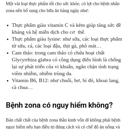
Một vài loại thực phẩm tốt cho sức khỏe, có lợi cho bệnh nhân
zona nên bổ sung cho bữa ăn hàng ngày như:
Thực phẩm giàu vitamin C và kẽm giúp tăng sức đề
kháng và hệ miễn dịch cho cơ thể.
Thực phẩm giàu lysine: như sữa, các loại thực phẩm
từ sữa, cá, các loại đậu, thịt gà, phô mát…
Cam thảo: trong cam thảo có chứa hoạt chất
Glycyrrhiza glabra có công dụng điển hình là chống
lại sự phát triển của vi khuẩn, ngăn chặn tình trạng
viêm nhiễm, nhiễm trùng da.
Vitamin B6, B12: như chuối, bơ, bí đỏ, khoai lang,
cà chua…
Bệnh zona có nguy hiểm không?
Bản chất chất của bệnh zona thần kinh vốn dĩ không phải bệnh
nguy hiểm nếu bạn điều trị đúng cách và có chế độ ăn uống và