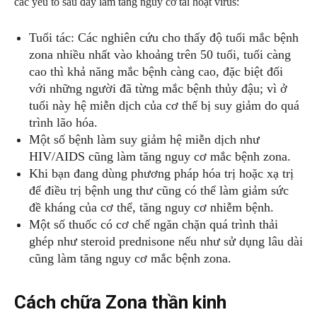
các yếu tố sau đây làm tăng nguy cơ tái hoạt virus:
Tuổi tác: Các nghiên cứu cho thấy độ tuổi mắc bệnh
zona nhiều nhất vào khoảng trên 50 tuổi, tuổi càng
cao thì khả năng mắc bệnh càng cao, đặc biệt đối
với những người đã từng mắc bệnh thủy đậu; vì ở
tuổi này hệ miễn dịch của cơ thể bị suy giảm do quá
trình lão hóa.
Một số bệnh làm suy giảm hệ miễn dịch như
HIV/AIDS cũng làm tăng nguy cơ mắc bệnh zona.
Khi bạn đang dùng phương pháp hóa trị hoặc xạ trị
để điều trị bệnh ung thư cũng có thể làm giảm sức
đề kháng của cơ thể, tăng nguy cơ nhiễm bệnh.
Một số thuốc có cơ chế ngăn chặn quá trình thải
ghép như steroid prednisone nếu như sử dụng lâu dài
cũng làm tăng nguy cơ mắc bệnh zona.
Cách chữa Zona thần kinh