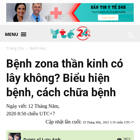
MENU
Trang chủ
Bệnh Học
Bệnh zona thần kinh có
lây không? Biểu hiện
bệnh, cách chữa bệnh
Ngày viết:
12 Tháng Năm,
2020 8:50 chiều UTC+7
Cập nhật lần cuối:
19 Tháng Một, 2021 5:19 chiều UTC+7
Dược sĩ Lưu Anh
2821