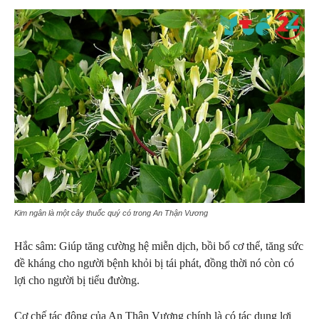
Kim ngân là một cây thuốc quý có trong An Thận Vương
Hắc sâm: Giúp tăng cường hệ miễn dịch, bồi bổ cơ thể, tăng sức
đề kháng cho người bệnh khỏi bị tái phát, đồng thời nó còn có
lợi cho người bị tiểu đường.
Cơ chế tác động của An Thận Vương chính là có tác dụng lợi