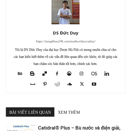
DS Đức Duy
https://songkhoe24h.com/author/duocsiduy/
Tôi là DS Đức Duy của đại học Dược Hà Nội có mong muốn chia sẻ cho
các bạn hiểu biết thêm về các vấn đề liên quan đến sức khỏe, từ đó giúp các
bạn chăm sóc bản thân tốt hơn, chính xác hơn.
BÀI VIẾT LIÊN QUAN
XEM THÊM
Catidral® Plus – Bù nước và điện giải,