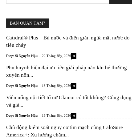
BẠN QUAN TÂM?
Catidral® Plus – Bù nước và điện giải, ngừa mất nước do
tiêu chảy
-
Dược Sĩ Nguyễn Hậu
22 Tháng Bảy, 2026
0
Phụ huynh hiện đại ưu tiên giải pháp nào khi bé thường
xuyên nôn...
-
Dược Sĩ Nguyễn Hậu
18 Tháng Bảy, 2026
0
Viên uống nội tiết tố nữ Glamor có tốt không? Công dụng
và giá...
-
Dược Sĩ Nguyễn Hậu
16 Tháng Bảy, 2026
0
Chủ động kiểm soát nguy cơ tim mạch cùng CaloSure
America+: Xu hướng chăm...