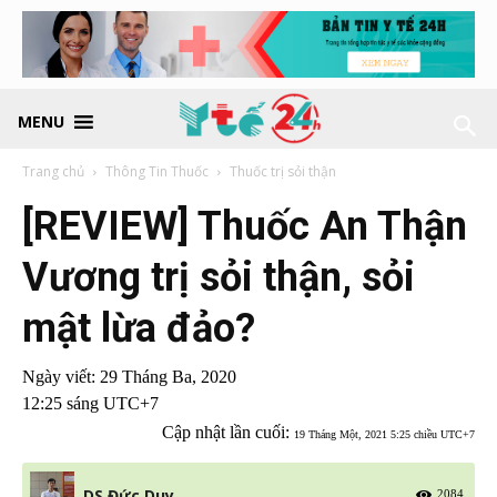
MENU
Trang chủ
Thông Tin Thuốc
Thuốc trị sỏi thận
[REVIEW] Thuốc An Thận
Vương trị sỏi thận, sỏi
mật lừa đảo?
Ngày viết:
29 Tháng Ba, 2020
12:25 sáng UTC+7
Cập nhật lần cuối:
19 Tháng Một, 2021 5:25 chiều UTC+7
DS Đức Duy
2084