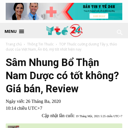
MENU
Trang chủ
Thông Tin Thuốc
TOP Thuốc cường dương Tây y, thảo
dược của Việt Nam, Ấn Độ, mỹ tốt nhất hiện nay
Sâm Nhung Bổ Thận
Nam Dược có tốt không?
Giá bán, Review
Ngày viết:
26 Tháng Ba, 2020
10:14 chiều UTC+7
Cập nhật lần cuối:
19 Tháng Một, 2021 5:25 chiều UTC+7