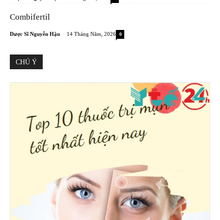
Combifertil
-
Dược Sĩ Nguyễn Hậu
14 Tháng Năm, 2026
0
CHÚ Ý