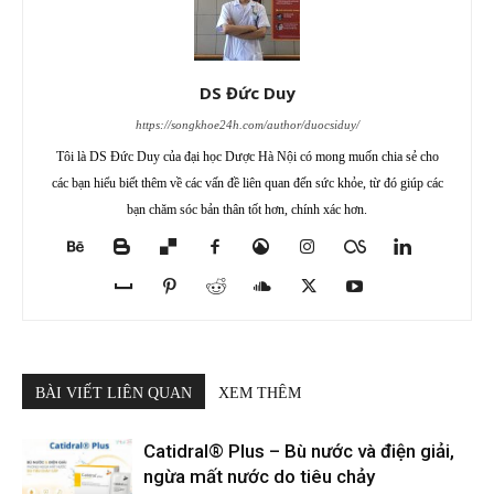
DS Đức Duy
https://songkhoe24h.com/author/duocsiduy/
Tôi là DS Đức Duy của đại học Dược Hà Nội có mong muốn chia sẻ cho
các bạn hiểu biết thêm về các vấn đề liên quan đến sức khỏe, từ đó giúp các
bạn chăm sóc bản thân tốt hơn, chính xác hơn.
BÀI VIẾT LIÊN QUAN
XEM THÊM
Catidral® Plus – Bù nước và điện giải,
ngừa mất nước do tiêu chảy