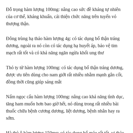
Đỗ trọng hàm lượng 100mg: nâng cao sức đề kháng tự
nhiên
của cơ thể, kháng khuẩn, cải thiện chức năng trên tuyến vỏ
thượng thận.
Đông trùng hạ thảo hàm lượng 4g: có tác dụng bổ thận
tráng
dương, ngoài ra nó còn có tác dụng hạ huyết áp, bảo vệ tim
mạch rất tốt và có khả năng ngăn ngừa khối ung thư
Thỏ ty tử hàm lượng 100mg: có tác dụng bổ thận tráng
dương,
được ưu tiên dùng cho nam giới rất nhiều nhằm mạnh gân cốt,
đồng thời cũng giúp sáng mắt
Nấm ngọc cẩu hàm lượng 100mg: nâng cao khả năng tình
dục,
tăng ham muốn hơn bao giờ hết, nó dùng trong rất nhiều bài
thuốc chữa bệnh cương dương, liệt dương, bệnh nhân hay ra
sớm.
Hà thủ ô hàm lượng 150mg: có tác dụng bổ máu rất tốt, vị thảo