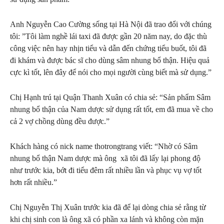
Anh Nguyễn Cao Cường sống tại Hà Nội đã trao đổi với chúng
tôi: ”Tôi làm nghề lái taxi đã được gần 20 năm nay, do đặc thù
công việc nên hay nhịn tiểu và dẫn đến chứng tiểu buốt, tôi đã
đi khám và được bác sĩ cho dùng sâm nhung bổ thận. Hiệu quả
cực kì tốt, lên đây để nói cho mọi người cùng biết mà sử dụng.”
Chị Hạnh trú tại Quận Thanh Xuân có chia sẻ: “Sản phẩm Sâm
nhung bổ thận của Nam dược sử dụng rất tốt, em đã mua về cho
cả 2 vợ chồng dùng đều được.”
Khách hàng có nick name thotrongtrang viết: “Nhờ có Sâm
nhung bổ thận Nam dược mà ông xã tôi đã lấy lại phong độ
như trước kia, bớt đi tiểu đêm rất nhiều lần và phục vụ vợ tốt
hơn rất nhiều.”
Chị Nguyễn Thị Xuân trước kia đã để lại dòng chia sẻ rằng từ
khi chị sinh con là ông xã có phần xa lánh và không còn mặn