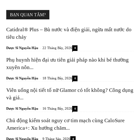
BẠN QUAN TÂM?
Catidral® Plus – Bù nước và điện giải, ngừa mất nước do
tiêu chảy
-
Dược Sĩ Nguyễn Hậu
22 Tháng Bảy, 2026
0
Phụ huynh hiện đại ưu tiên giải pháp nào khi bé thường
xuyên nôn...
-
Dược Sĩ Nguyễn Hậu
18 Tháng Bảy, 2026
0
Viên uống nội tiết tố nữ Glamor có tốt không? Công dụng
và giá...
-
Dược Sĩ Nguyễn Hậu
16 Tháng Bảy, 2026
0
Chủ động kiểm soát nguy cơ tim mạch cùng CaloSure
America+: Xu hướng chăm...
-
Dược Sĩ Nguyễn Hậu
9 Tháng Sáu, 2026
0