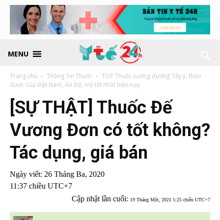
MENU
Trang chủ
Thông Tin Thuốc
TOP Thuốc cường dương Tây y, thảo
dược của Việt Nam, Ấn Độ, mỹ tốt nhất hiện nay
[SỰ THẬT] Thuốc Đế
Vương Đơn có tốt không?
Tác dụng, giá bán
Ngày viết:
26 Tháng Ba, 2020
11:37 chiều UTC+7
Cập nhật lần cuối:
19 Tháng Một, 2021 5:25 chiều UTC+7