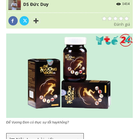
DS Đức Duy
1414
Đánh giá
Đế Vương Đơn có thực sự tốt haykhông?