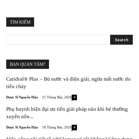
TÌM KIẾM
BẠN QUAN TÂM?
Catidral® Plus – Bù nước và điện giải, ngừa mất nước do
tiêu chảy
-
Dược Sĩ Nguyễn Hậu
22 Tháng Bảy, 2026
0
Phụ huynh hiện đại ưu tiên giải pháp nào khi bé thường
xuyên nôn...
-
Dược Sĩ Nguyễn Hậu
18 Tháng Bảy, 2026
0