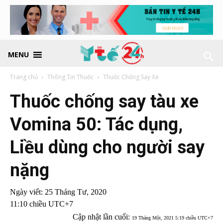
MENU
Trang chủ
Thông Tin Thuốc
Thuốc Chống Say Xe
Thuốc chống say tàu xe
Vomina 50: Tác dụng,
Liều dùng cho người say
nặng
Ngày viết:
25 Tháng Tư, 2020
11:10 chiều UTC+7
Cập nhật lần cuối:
19 Tháng Một, 2021 5:19 chiều UTC+7