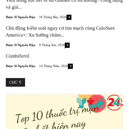
Viên uống nội tiết tố nữ Glamor có tốt không? Công dụng
và giá...
-
Dược Sĩ Nguyễn Hậu
16 Tháng Bảy, 2026
0
Chủ động kiểm soát nguy cơ tim mạch cùng CaloSure
America+: Xu hướng chăm...
-
Dược Sĩ Nguyễn Hậu
9 Tháng Sáu, 2026
0
Combifertil
-
Dược Sĩ Nguyễn Hậu
14 Tháng Năm, 2026
0
CHÚ Ý