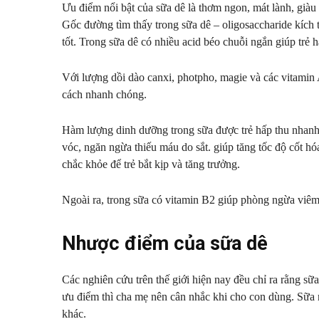
Ưu điểm nổi bật của sữa dê là thơm ngon, mát lành, giàu 
Gốc đường tìm thấy trong sữa dê – oligosaccharide kích th
tốt. Trong sữa dê có nhiều acid béo chuỗi ngắn giúp trẻ 
Với lượng dồi dào canxi, photpho, magie và các vitamin 
cách nhanh chóng.
Hàm lượng dinh dưỡng trong sữa được trẻ hấp thu nhanh,
vóc, ngăn ngừa thiếu máu do sắt. giúp tăng tốc độ cốt 
chắc khỏe để trẻ bắt kịp và tăng trưởng.
Ngoài ra, trong sữa có vitamin B2 giúp phòng ngừa viê
Nhược điểm của sữa dê
Các nghiên cứu trên thế giới hiện nay đều chỉ ra rằng sữa 
ưu điểm thì cha mẹ nên cân nhắc khi cho con dùng. Sữa 
khác.