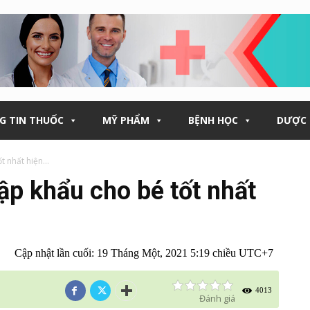
G TIN THUỐC
MỸ PHẨM
BỆNH HỌC
DƯỢC 
 nhất hiện...
ập khẩu cho bé tốt nhất
Cập nhật lần cuối:
19 Tháng Một, 2021 5:19 chiều UTC+7
4013
Đánh giá