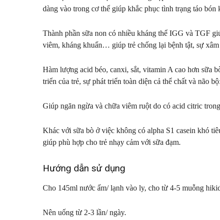
dàng vào trong cơ thể giúp khắc phục tình trạng táo bón k
Thành phần sữa non có nhiều kháng thể IGG và TGF giúp
viêm, kháng khuẩn… giúp trẻ chống lại bệnh tật, sự xâ
Hàm lượng acid béo, canxi, sắt, vitamin A cao hơn sữa b
triển của trẻ, sự phát triển toàn diện cả thể chất và não 
Giúp ngăn ngừa và chữa viêm ruột do có acid citric tron
Khác với sữa bò ở việc không có alpha S1 casein khó tiêu
giúp phù hợp cho trẻ nhạy cảm với sữa đạm.
Hướng dẫn sử dụng
Cho 145ml nước ấm/ lạnh vào ly, cho từ 4-5 muỗng hiki
Nên uống từ 2-3 lần/ ngày.