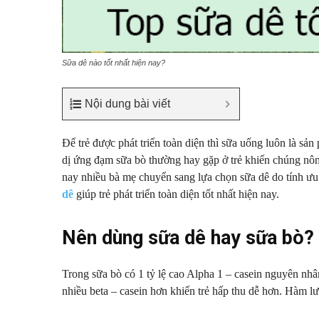
Sữa dê nào tốt nhất hiện nay?
Nội dung bài viết
Để trẻ được phát triển toàn diện thì sữa uống luôn là s
dị ứng đạm sữa bò thường hay gặp ở trẻ khiến chúng nôn 
nay nhiều bà mẹ chuyển sang lựa chọn sữa dê do tính ưu
dê
giúp trẻ phát triển toàn diện tốt nhất hiện nay.
Nên dùng sữa dê hay sữa bò?
Trong sữa bò có 1 tỷ lệ cao Alpha 1 – casein nguyên nhân
nhiều beta – casein hơn khiến trẻ hấp thu dễ hơn. Hàm l