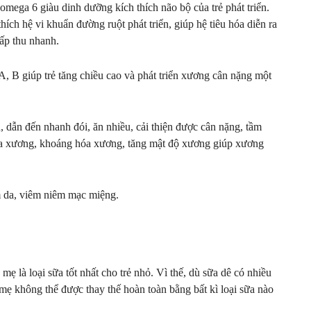
omega 6 giàu dinh dưỡng kích thích não bộ của trẻ phát triển.
ích hệ vi khuẩn đường ruột phát triển, giúp hệ tiêu hóa diễn ra
hấp thu nhanh.
A, B giúp trẻ tăng chiều cao và phát triển xương cân nặng một
 dẫn đến nhanh đói, ăn nhiều, cải thiện được cân nặng, tầm
hóa xương, khoáng hóa xương, tăng mật độ xương giúp xương
m da, viêm niêm mạc miệng.
mẹ là loại sữa tốt nhất cho trẻ nhỏ. Vì thế, dù sữa dê có nhiều
mẹ không thể được thay thế hoàn toàn bằng bất kì loại sữa nào