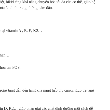
iệt, hikid tăng khả năng chuyển hóa tối đa của cơ thể, giúp hệ
hóa ổn định trong những năm đầu.
loại vitamin A , B, E, K2…
ophan…
 hòa tan FOS.
ương tăng dẫn đến tăng khả năng hấp thụ canxi, giúp trẻ tăng
amin D, K2… giúp phân giải các chất dinh dưỡng một cách dễ