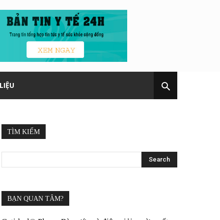
LIỆU
TÌM KIẾM
BẠN QUAN TÂM?