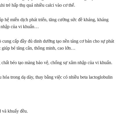
hi trẻ hấp thụ quá nhiều calci vào cơ thể.
 hệ miễn dịch phát triển, tăng cường sức đề kháng, kháng
m nhập của vi khuẩn…
ò cung cấp đầy đủ dinh dưỡng tạo nền tảng cơ bản cho sự phát
bộ: giúp bé tăng cân, thông minh, cao lớn…
g chất béo tạo màng bảo vệ, chống sự xâm nhập của vi khuẩn.
 hóa trong dạ dày, thay bằng việc có nhiều beta lactoglobulin
d và khuấy đều.