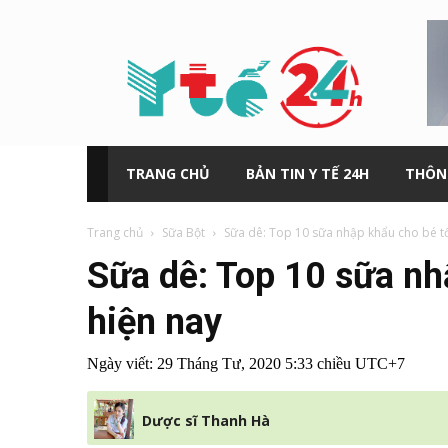
Y
tế
24h
TRANG CHỦ
BẢN TIN Y TẾ 24H
THÔN
Trang chủ
Sữa Bột
Sữa dê: Top 10 sữa nhập khẩu cho bé tốt
Sữa dê: Top 10 sữa nh
hiện nay
Ngày viết:
29 Tháng Tư, 2020 5:33 chiều UTC+7
Dược sĩ Thanh Hà