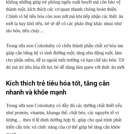
không những giúp trẻ phòng ngừa xuất huyết mà còn bảo vệ
thành ruột, kích thích các cơ quan nhanh chóng hoàn thiện.
Chính vì hệ tiêu hóa còn non nớt mà khi tiếp nhận các thức ăn
mới lạ hay khó tiêu, trẻ sẽ dễ có các phản ứng khác nhau như
táo bón, tiêu chảy…
Trong sữa non Colosbaby có chứa thành phần chất xơ hòa tan
giúp cân bằng hệ vi sinh đường ruột, tăng nhu động ruột, làm
cho phân mềm, dễ ra ngoài môi trường và hạn chế táo bón. Từ
đó mà trẻ tiêu hóa tốt hơ, bé dễ dàng làm quen với thức ăn mới.
Kích thích trẻ tiêu hóa tốt, tăng cân
nhanh và khỏe mạnh
Trong sữa non Colosbaby có đầy đủ các dưỡng chất thiết yếu
như protein, vitamin, khangs thể, chất béo, các nguyên tố vi
lượng… theo tỉ lệ dinh dưỡng hợp lý, giúp cho quá trình phát
triển cấu trúc và chức năng của cơ thể giúp bé tăng cân khỏe