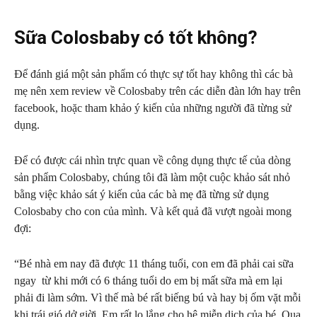
Sữa Colosbaby có tốt không?
Để đánh giá một sản phẩm có thực sự tốt hay không thì các bà
mẹ nên xem review về Colosbaby trên các diễn đàn lớn hay trên
facebook, hoặc tham khảo ý kiến của những người đã từng sử
dụng.
Để có được cái nhìn trực quan về công dụng thực tế của dòng
sản phẩm Colosbaby, chúng tôi đã làm một cuộc khảo sát nhỏ
bằng việc khảo sát ý kiến của các bà mẹ đã từng sử dụng
Colosbaby cho con của mình. Và kết quả đã vượt ngoài mong
đợi:
“Bé nhà em nay đã được 11 tháng tuổi, con em đã phải cai sữa
ngay từ khi mới có 6 tháng tuổi do em bị mất sữa mà em lại
phải đi làm sớm. Vì thế mà bé rất biếng bú và hay bị ốm vặt mỗi
khi trái gió dở giời. Em rất lo lắng cho hệ miễn dịch của bé. Qua