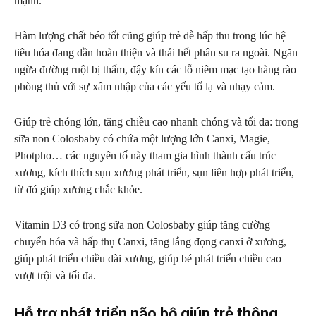
mạnh.
Hàm lượng chất béo tốt cũng giúp trẻ dễ hấp thu trong lúc hệ
tiêu hóa đang dần hoàn thiện và thải hết phân su ra ngoài. Ngăn
ngừa đường ruột bị thấm, đậy kín các lỗ niêm mạc tạo hàng rào
phòng thủ với sự xâm nhập của các yếu tố lạ và nhạy cảm.
Giúp trẻ chóng lớn, tăng chiều cao nhanh chóng và tối đa: trong
sữa non Colosbaby có chứa một lượng lớn Canxi, Magie,
Photpho… các nguyên tố này tham gia hình thành cấu trúc
xương, kích thích sụn xương phát triển, sụn liên hợp phát triển,
từ đó giúp xương chắc khỏe.
Vitamin D3 có trong sữa non Colosbaby giúp tăng cường
chuyển hóa và hấp thụ Canxi, tăng lắng đọng canxi ở xương,
giúp phát triển chiều dài xương, giúp bé phát triển chiều cao
vượt trội và tối đa.
Hỗ trợ phát triển não bộ giúp trẻ thông