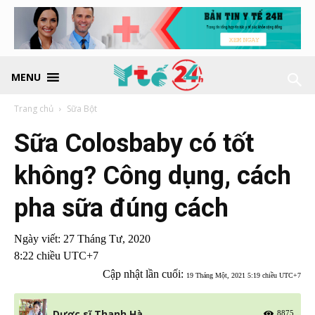
MENU
Trang chủ
Sữa Bột
Sữa Colosbaby có tốt
không? Công dụng, cách
pha sữa đúng cách
Ngày viết:
27 Tháng Tư, 2020
8:22 chiều UTC+7
Cập nhật lần cuối:
19 Tháng Một, 2021 5:19 chiều UTC+7
Dược sĩ Thanh Hà
8875