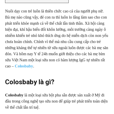
Nuôi dạy con trẻ luôn là thiên chức cao cả của người phụ nữ.
Bà mẹ nào cũng vậy, đẻ con ra thì luôn lo lắng làm sao cho con
phát triển khỏe mạnh cả về thể chất lẫn tinh thần. Xã hội càng
hiện đại, khí hậu biến đổi khôn lường, môi trường càng ngày ô
nhiễm khiến trẻ nhỏ khó thích ứng do hệ miễn dịch còn non yếu
chưa hoàn chỉnh. Chính vì thế mà nhu cầu cung cấp cho trẻ
những kháng thể tự nhiên từ sữa ngoài luôn được các bà mẹ săn
đón. Và hôm nay Y tế 24h muốn giới thiệu cho các bà mẹ bỉm
sữa Việt Nam một loại sữa non có hàm lượng IgG tự nhiên rất
cao –
Colosbaby
.
Colosbaby là gì?
Colosbaby
là một loại sữa bột pha sẵn được sản xuất ở Mỹ đi
đầu trong công nghệ tạo sữa non để giúp trẻ phát triển toàn diện
về thể chất lẫn trí tuệ.