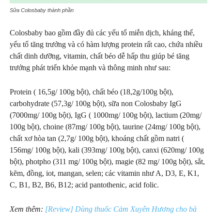
Sữa Colosbaby thành phần
Colosbaby bao gồm đầy đủ các yếu tố miễn dịch, kháng thể,
yếu tố tăng trưởng và có hàm lượng protein rất cao, chứa nhiều
chất dinh dưỡng, vitamin, chất béo dễ hấp thu giúp bé tăng
trưởng phát triển khỏe mạnh và thông minh như sau:
Protein ( 16,5g/ 100g bột), chất béo (18,2g/100g bột),
carbohydrate (57,3g/ 100g bột), sữa non Colosbaby IgG
(7000mg/ 100g bột), IgG ( 1000mg/ 100g bột), lactium (20mg/
100g bột), choine (87mg/ 100g bột), taurine (24mg/ 100g bột),
chất xơ hòa tan (2,7g/ 100g bột), khoáng chất gồm natri (
156mg/ 100g bột), kali (393mg/ 100g bột), canxi (620mg/ 100g
bột), photpho (311 mg/ 100g bột), magie (82 mg/ 100g bột), sắt,
kẽm, đồng, iot, mangan, selen; các vitamin như A, D3, E, K1,
C, B1, B2, B6, B12; acid pantothenic, acid folic.
Xem thêm:
[Review] Dùng thuốc Cảm Xuyên Hương cho bà