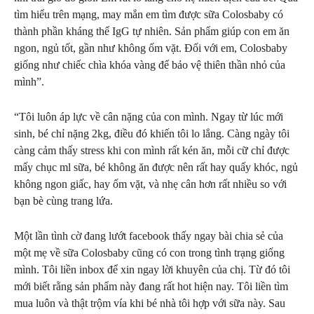
tìm hiểu trên mạng, may mắn em tìm được sữa Colosbaby có
thành phần kháng thể IgG tự nhiên. Sản phẩm giúp con em ăn
ngon, ngủ tốt, gần như không ốm vặt. Đối với em, Colosbaby
giống như chiếc chìa khóa vàng để bảo vệ thiên thần nhỏ của
mình”.
“Tôi luôn áp lực về cân nặng của con mình. Ngay từ lúc mới
sinh, bé chỉ nặng 2kg, điều đó khiến tôi lo lắng. Càng ngày tôi
càng cảm thấy stress khi con mình rất kén ăn, mỗi cữ chỉ được
mấy chục ml sữa, bé không ăn được nên rất hay quấy khóc, ngủ
không ngon giấc, hay ốm vặt, và nhẹ cân hơn rất nhiều so với
bạn bè cùng trang lứa.
Một lần tình cờ đang lướt facebook thấy ngay bài chia sẻ của
một mẹ về sữa Colosbaby cũng có con trong tình trạng giống
mình. Tôi liền inbox để xin ngay lời khuyên của chị. Từ đó tôi
mới biết rằng sản phẩm này đang rất hot hiện nay. Tôi liền tìm
mua luôn và thật trộm vía khi bé nhà tôi hợp với sữa này. Sau