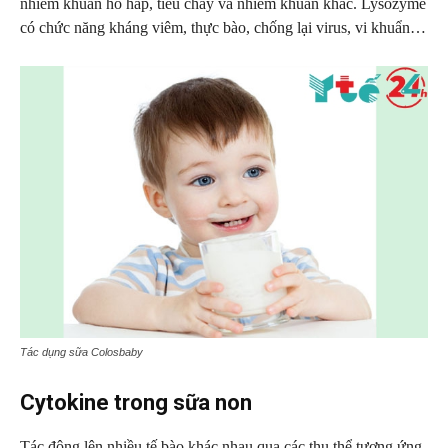
nhiễm khuẩn hô hấp, tiêu chảy và nhiễm khuẩn khác. Lysozyme
có chức năng kháng viêm, thực bào, chống lại virus, vi khuẩn…
Tác dụng sữa Colosbaby
Cytokine trong sữa non
Tác động lên nhiều tế bào khác nhau qua các thụ thể tương ứng