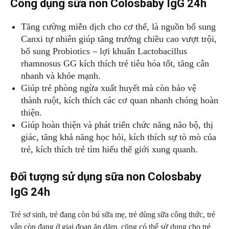
Công dụng sữa non Colosbaby IgG 24h
Tăng cường miễn dịch cho cơ thể, là nguồn bổ sung
Canxi tự nhiên giúp tăng trưởng chiều cao vượt trội,
bổ sung Probiotics – lợi khuẩn Lactobacillus
rhamnosus GG kích thích trẻ tiêu hóa tốt, tăng cân
nhanh và khỏe mạnh.
Giúp trẻ phòng ngừa xuất huyết mà còn bảo vệ
thành ruột, kích thích các cơ quan nhanh chóng hoàn
thiện.
Giúp hoàn thiện và phát triển chức năng não bộ, thị
giác, tăng khả năng học hỏi, kích thích sự tò mò của
trẻ, kích thích trẻ tìm hiểu thế giới xung quanh.
Đối tượng sử dụng sữa non Colosbaby
IgG 24h
Trẻ sơ sinh, trẻ đang còn bú sữa mẹ, trẻ dùng sữa công thức, trẻ
vẫn còn đang ở giai đoạn ăn dặm, cũng có thể sử dụng cho trẻ