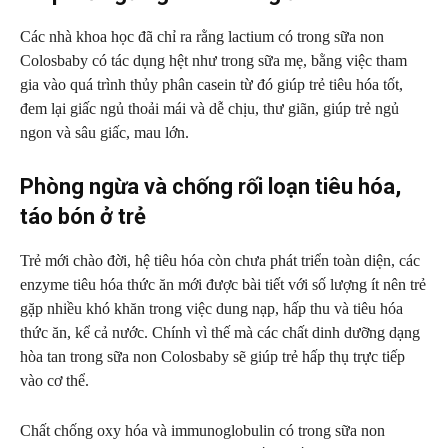
Các nhà khoa học đã chỉ ra rằng lactium có trong sữa non
Colosbaby có tác dụng hệt như trong sữa mẹ, bằng việc tham
gia vào quá trình thủy phân casein từ đó giúp trẻ tiêu hóa tốt,
đem lại giấc ngủ thoải mái và dễ chịu, thư giãn, giúp trẻ ngủ
ngon và sâu giấc, mau lớn.
Phòng ngừa và chống rối loạn tiêu hóa,
táo bón ở trẻ
Trẻ mới chào đời, hệ tiêu hóa còn chưa phát triển toàn diện, các
enzyme tiêu hóa thức ăn mới được bài tiết với số lượng ít nên trẻ
gặp nhiều khó khăn trong việc dung nạp, hấp thu và tiêu hóa
thức ăn, kể cả nước. Chính vì thế mà các chất dinh dưỡng dạng
hòa tan trong sữa non Colosbaby sẽ giúp trẻ hấp thụ trực tiếp
vào cơ thể.
Chất chống oxy hóa và immunoglobulin có trong sữa non