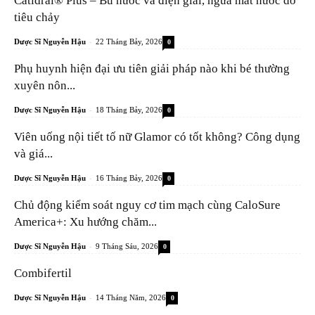
Catidral® Plus – Bù nước và điện giải, ngừa mất nước do
tiêu chảy
-
Dược Sĩ Nguyễn Hậu
22 Tháng Bảy, 2026
0
Phụ huynh hiện đại ưu tiên giải pháp nào khi bé thường
xuyên nôn...
-
Dược Sĩ Nguyễn Hậu
18 Tháng Bảy, 2026
0
Viên uống nội tiết tố nữ Glamor có tốt không? Công dụng
và giá...
-
Dược Sĩ Nguyễn Hậu
16 Tháng Bảy, 2026
0
Chủ động kiểm soát nguy cơ tim mạch cùng CaloSure
America+: Xu hướng chăm...
-
Dược Sĩ Nguyễn Hậu
9 Tháng Sáu, 2026
0
Combifertil
-
Dược Sĩ Nguyễn Hậu
14 Tháng Năm, 2026
0