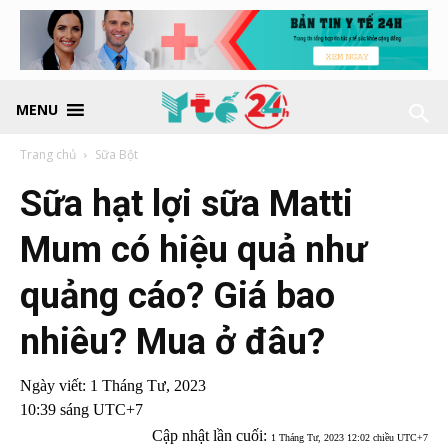
MENU
Trang chủ
Sữa Bột
Sữa hạt lợi sữa Matti
Mum có hiệu quả như
quảng cáo? Giá bao
nhiêu? Mua ở đâu?
Ngày viết:
1 Tháng Tư, 2023
10:39 sáng UTC+7
Cập nhật lần cuối:
1 Tháng Tư, 2023 12:02 chiều UTC+7