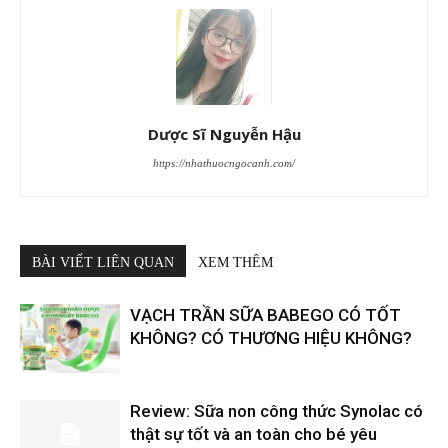
Dược Sĩ Nguyễn Hậu
https://nhathuocngocanh.com/
BÀI VIẾT LIÊN QUAN
XEM THÊM
VẠCH TRẦN SỮA BABEGO CÓ TỐT
KHÔNG? CÓ THƯƠNG HIỆU KHÔNG?
Review: Sữa non công thức Synolac có
thật sự tốt và an toàn cho bé yêu