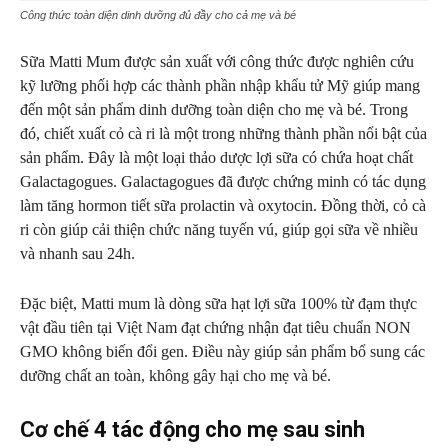
Công thức toàn diện dinh dưỡng đủ đầy cho cả mẹ và bé
Sữa Matti Mum được sản xuất với công thức được nghiên cứu
kỹ lưỡng phối hợp các thành phần nhập khẩu tử Mỹ giúp mang
đến một sản phẩm dinh dưỡng toàn diện cho mẹ và bé. Trong
đó, chiết xuất cỏ cà ri là một trong những thành phần nổi bật của
sản phẩm. Đây là một loại thảo dược lợi sữa có chứa hoạt chất
Galactagogues. Galactagogues đã được chứng minh có tác dụng
làm tăng hormon tiết sữa prolactin và oxytocin. Đồng thời, cỏ cà
ri còn giúp cải thiện chức năng tuyến vú, giúp gọi sữa về nhiều
và nhanh sau 24h.
Đặc biệt, Matti mum là dòng sữa hạt lợi sữa 100% từ đạm thực
vật đầu tiên tại Việt Nam đạt chứng nhận đạt tiêu chuẩn NON
GMO không biến đổi gen. Điều này giúp sản phẩm bổ sung các
dưỡng chất an toàn, không gây hại cho mẹ và bé.
Cơ chế 4 tác động cho mẹ sau sinh