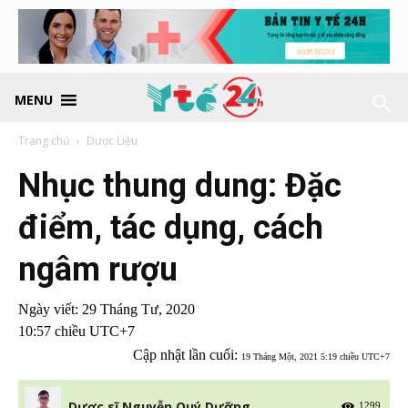
MENU
Trang chủ
Dược Liệu
Nhục thung dung: Đặc
điểm, tác dụng, cách
ngâm rượu
Ngày viết:
29 Tháng Tư, 2020
10:57 chiều UTC+7
Cập nhật lần cuối:
19 Tháng Một, 2021 5:19 chiều UTC+7
Dược sĩ Nguyễn Quý Dưỡng
1299