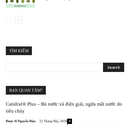
TÌM KIẾM
BẠN QUAN TÂM?
Catidral® Plus – Bù nước và điện giải, ngừa mất nước do
tiêu chảy
-
Dược Sĩ Nguyễn Hậu
22 Tháng Bảy, 2026
0