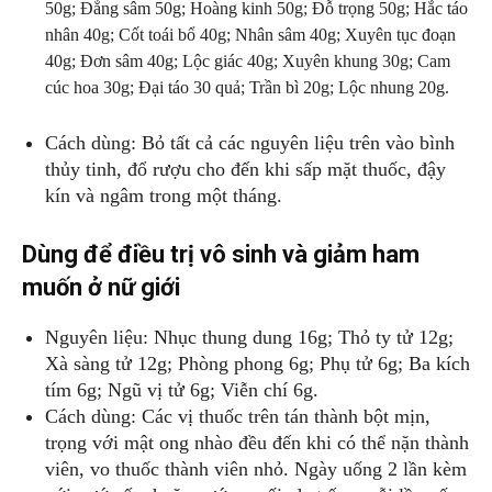
50g; Đẳng sâm 50g; Hoàng kinh 50g; Đỗ trọng 50g; Hắc táo
nhân 40g; Cốt toái bổ 40g; Nhân sâm 40g; Xuyên tục đoạn
40g; Đơn sâm 40g; Lộc giác 40g; Xuyên khung 30g; Cam
cúc hoa 30g; Đại táo 30 quả; Trần bì 20g; Lộc nhung 20g.
Cách dùng: Bỏ tất cả các nguyên liệu trên vào bình
thủy tinh, đổ rượu cho đến khi sấp mặt thuốc, đậy
kín và ngâm trong một tháng.
Dùng để điều trị vô sinh và giảm ham
muốn ở nữ giới
Nguyên liệu: Nhục thung dung 16g; Thỏ ty tử 12g;
Xà sàng tử 12g; Phòng phong 6g; Phụ tử 6g; Ba kích
tím 6g; Ngũ vị tử 6g; Viễn chí 6g.
Cách dùng: Các vị thuốc trên tán thành bột mịn,
trọng với mật ong nhào đều đến khi có thể nặn thành
viên, vo thuốc thành viên nhỏ. Ngày uống 2 lần kèm