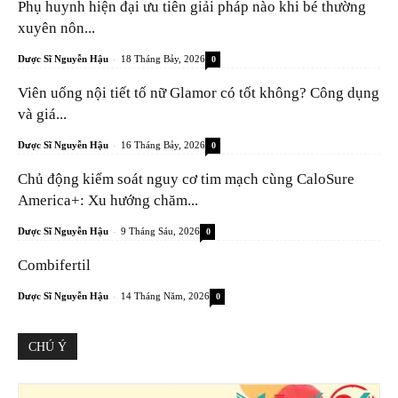
Phụ huynh hiện đại ưu tiên giải pháp nào khi bé thường
xuyên nôn...
-
Dược Sĩ Nguyễn Hậu
18 Tháng Bảy, 2026
0
Viên uống nội tiết tố nữ Glamor có tốt không? Công dụng
và giá...
-
Dược Sĩ Nguyễn Hậu
16 Tháng Bảy, 2026
0
Chủ động kiểm soát nguy cơ tim mạch cùng CaloSure
America+: Xu hướng chăm...
-
Dược Sĩ Nguyễn Hậu
9 Tháng Sáu, 2026
0
Combifertil
-
Dược Sĩ Nguyễn Hậu
14 Tháng Năm, 2026
0
CHÚ Ý