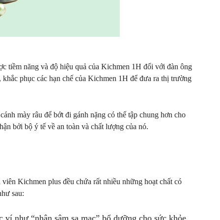
ợc tiềm năng và độ hiệu quả của Kichmen 1H đối với đàn ông
êm, khắc phục các hạn chế của Kichmen 1H để đưa ra thị trường
cánh mày râu để bớt đi gánh nặng có thể tập chung hơn cho
n bởi bộ ý tế về an toàn và chất lượng của nó.
i viên Kichmen plus đều chứa rất nhiều những hoạt chất có
như sau:
c ví như “nhân sâm sa mạc” bổ dưỡng cho sức khỏe,