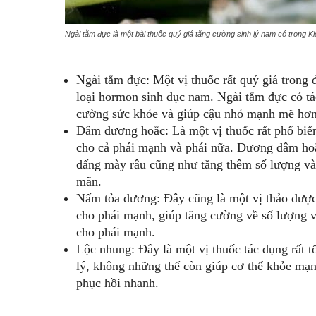
Ngài tằm đực là một bài thuốc quý giá tăng cường sinh lý nam có trong K
Ngài tằm đực: Một vị thuốc rất quý giá trong 
loại hormon sinh dục nam. Ngài tằm đực có tác 
cường sức khỏe và giúp cậu nhỏ mạnh mẽ hơn 
Dâm dương hoắc: Là một vị thuốc rất phổ biế
cho cả phái mạnh và phái nữa. Dương dâm hoắ
đấng mày râu cũng như tăng thêm số lượng và 
mãn.
Nấm tỏa dương: Đây cũng là một vị thảo dược 
cho phái mạnh, giúp tăng cường về số lượng và
cho phái mạnh.
Lộc nhung: Đây là một vị thuốc tác dụng rất tốt
lý, không những thế còn giúp cơ thể khỏe mạn
phục hồi nhanh.