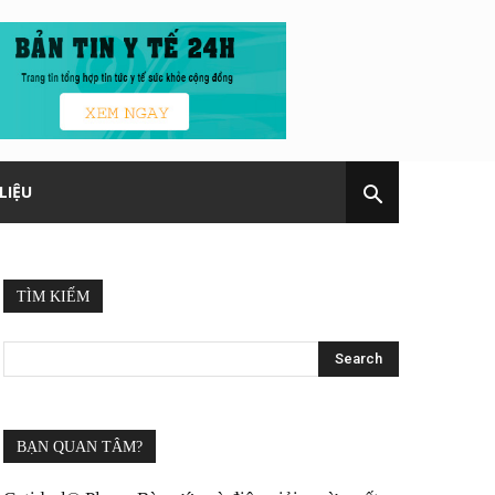
LIỆU
TÌM KIẾM
BẠN QUAN TÂM?