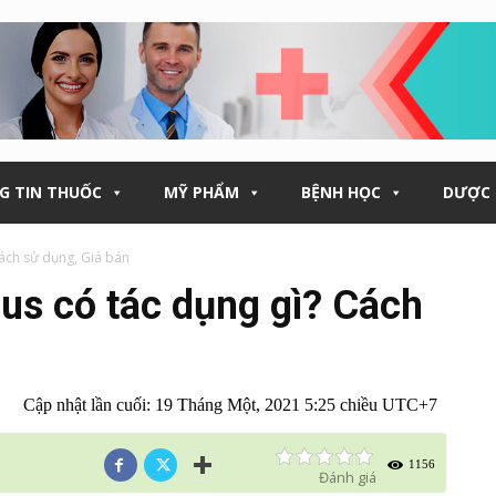
G TIN THUỐC
MỸ PHẨM
BỆNH HỌC
DƯỢC 
Cách sử dụng, Giá bán
us có tác dụng gì? Cách
Cập nhật lần cuối:
19 Tháng Một, 2021 5:25 chiều UTC+7
1156
Đánh giá