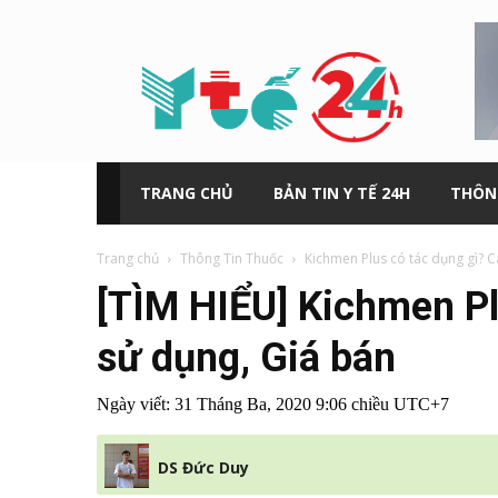
Y
tế
24h
TRANG CHỦ
BẢN TIN Y TẾ 24H
THÔN
Trang chủ
Thông Tin Thuốc
Kichmen Plus có tác dụng gì? 
[TÌM HIỂU] Kichmen Pl
sử dụng, Giá bán
Ngày viết:
31 Tháng Ba, 2020 9:06 chiều UTC+7
DS Đức Duy