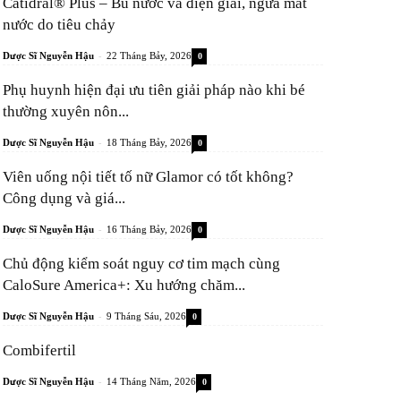
Catidral® Plus – Bù nước và điện giải, ngừa mất
nước do tiêu chảy
-
Dược Sĩ Nguyễn Hậu
22 Tháng Bảy, 2026
0
Phụ huynh hiện đại ưu tiên giải pháp nào khi bé
thường xuyên nôn...
-
Dược Sĩ Nguyễn Hậu
18 Tháng Bảy, 2026
0
Viên uống nội tiết tố nữ Glamor có tốt không?
Công dụng và giá...
-
Dược Sĩ Nguyễn Hậu
16 Tháng Bảy, 2026
0
Chủ động kiểm soát nguy cơ tim mạch cùng
CaloSure America+: Xu hướng chăm...
-
Dược Sĩ Nguyễn Hậu
9 Tháng Sáu, 2026
0
Combifertil
-
Dược Sĩ Nguyễn Hậu
14 Tháng Năm, 2026
0