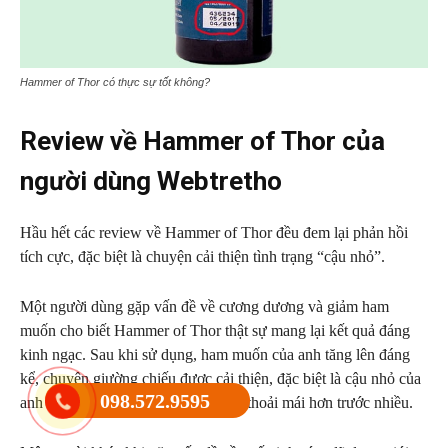
Hammer of Thor có thực sự tốt không?
Review về Hammer of Thor của
người dùng Webtretho
Hầu hết các review về Hammer of Thor đều đem lại phản hồi
tích cực, đặc biệt là chuyện cải thiện tình trạng “cậu nhỏ”.
Một người dùng gặp vấn đề về cương dương và giảm ham
muốn cho biết Hammer of Thor thật sự mang lại kết quả đáng
kinh ngạc. Sau khi sử dụng, ham muốn của anh tăng lên đáng
kể, chuyện giường chiếu được cải thiện, đặc biệt là cậu nhỏ của
098.572.9595
anh cương hơn khiến anh có tâm lý thoải mái hơn trước nhiều.