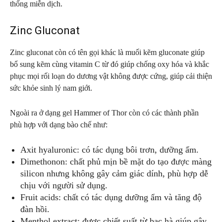
thống miễn dịch.
Zinc Gluconat
Zinc gluconat còn có tên gọi khác là muối kẽm gluconate giúp
bổ sung kẽm cùng vitamin C từ đó giúp chống oxy hóa và khắc
phục mọi rối loạn do dương vật không được cứng, giúp cải thiện
sức khỏe sinh lý nam giới.
Ngoài ra ở dạng gel Hammer of Thor còn có các thành phần
phù hợp với dạng bào chế như:
Axit hyaluronic: có tác dụng bôi trơn, dưỡng ẩm.
Dimethonon: chất phủ mịn bề mặt do tạo được màng
silicon nhưng không gây cảm giác dính, phù hợp dễ
chịu với người sử dụng.
Fruit acids: chất có tác dụng dưỡng ẩm và tăng độ
đàn hồi.
Menthol extract: được chiết suất từ bạc hà giúp gây