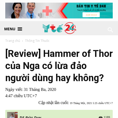
MENU
Trang chủ
Thông Tin Thuốc
[Review] Hammer of Thor
của Nga có lừa đảo
người dùng hay không?
Ngày viết:
31 Tháng Ba, 2020
4:47 chiều UTC+7
Cập nhật lần cuối:
19 Tháng Một, 2021 5:25 chiều UTC+7
DS Đức Duy
1189