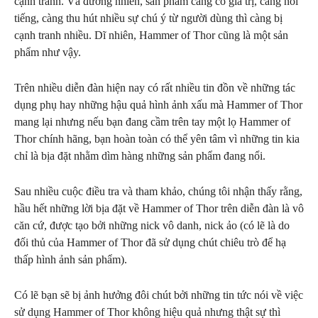
cạnh tranh. Và đương nhiên, sản phẩm càng có giá trị, càng nổi
tiếng, càng thu hút nhiều sự chú ý từ người dùng thì càng bị
cạnh tranh nhiều. Dĩ nhiên, Hammer of Thor cũng là một sản
phẩm như vậy.
Trên nhiều diễn đàn hiện nay có rất nhiều tin đồn về những tác
dụng phụ hay những hậu quả hình ảnh xấu mà Hammer of Thor
mang lại nhưng nếu bạn đang cầm trên tay một lọ Hammer of
Thor chính hãng, bạn hoàn toàn có thể yên tâm vì những tin kia
chỉ là bịa đặt nhằm dìm hàng những sản phẩm đang nổi.
Sau nhiều cuộc điều tra và tham khảo, chúng tôi nhận thấy rằng,
hầu hết những lời bịa đặt về Hammer of Thor trên diễn đàn là vô
căn cứ, được tạo bởi những nick vô danh, nick ảo (có lẽ là do
đối thủ của Hammer of Thor đã sử dụng chút chiêu trò để hạ
thấp hình ảnh sản phẩm).
Có lẽ bạn sẽ bị ảnh hưởng đôi chút bởi những tin tức nói về việc
sử dụng Hammer of Thor không hiệu quả nhưng thật sự thì