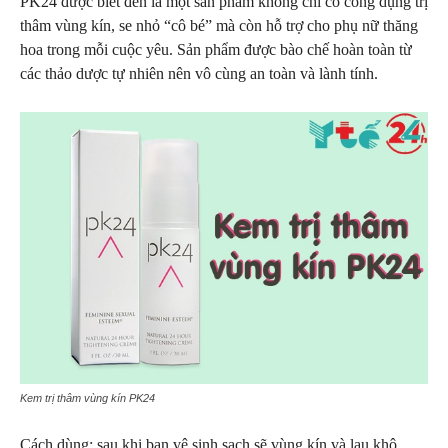
PK24 được biết đến là một sản phẩm không chỉ có công dụng trị
thâm vùng kín, se nhỏ “cô bé” mà còn hỗ trợ cho phụ nữ thăng
hoa trong mỗi cuộc yêu. Sản phẩm được bào chế hoàn toàn từ
các thảo dược tự nhiên nên vô cùng an toàn và lành tính.
Kem trị thâm vùng kín PK24
Cách dùng: sau khi bạn vệ sinh sạch sẽ vùng kín và lau khô