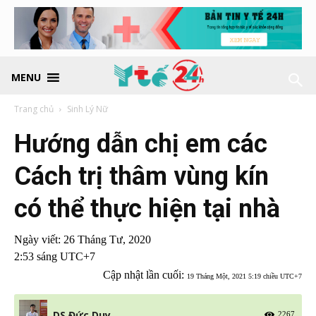
MENU
Trang chủ
Sinh Lý Nữ
Hướng dẫn chị em các
Cách trị thâm vùng kín
có thể thực hiện tại nhà
Ngày viết:
26 Tháng Tư, 2020
2:53 sáng UTC+7
Cập nhật lần cuối:
19 Tháng Một, 2021 5:19 chiều UTC+7
DS Đức Duy
2267