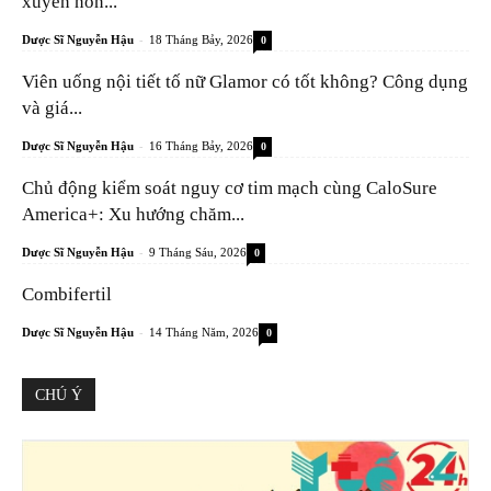
xuyên nôn...
-
Dược Sĩ Nguyễn Hậu
18 Tháng Bảy, 2026
0
Viên uống nội tiết tố nữ Glamor có tốt không? Công dụng
và giá...
-
Dược Sĩ Nguyễn Hậu
16 Tháng Bảy, 2026
0
Chủ động kiểm soát nguy cơ tim mạch cùng CaloSure
America+: Xu hướng chăm...
-
Dược Sĩ Nguyễn Hậu
9 Tháng Sáu, 2026
0
Combifertil
-
Dược Sĩ Nguyễn Hậu
14 Tháng Năm, 2026
0
CHÚ Ý