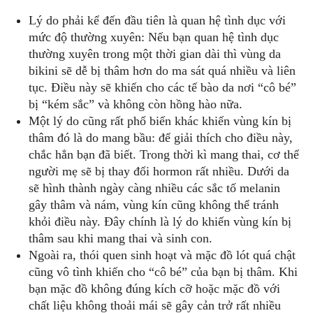
Lý do phải kể đến đầu tiên là quan hệ tình dục với
mức độ thường xuyên: Nếu bạn quan hệ tình dục
thường xuyên trong một thời gian dài thì vùng da
bikini sẽ dễ bị thâm hơn do ma sát quá nhiều và liên
tục. Điều này sẽ khiến cho các tế bào da nơi “cô bé”
bị “kém sắc” và không còn hồng hào nữa.
Một lý do cũng rất phổ biến khác khiến vùng kín bị
thâm đó là do mang bầu: để giải thích cho điều này,
chắc hẳn bạn đã biết. Trong thời kì mang thai, cơ thể
người mẹ sẽ bị thay đổi hormon rất nhiều. Dưới da
sẽ hình thành ngày càng nhiều các sắc tố melanin
gây thâm và nám, vùng kín cũng không thể tránh
khỏi điều này. Đây chính là lý do khiến vùng kín bị
thâm sau khi mang thai và sinh con.
Ngoài ra, thói quen sinh hoạt và mặc đồ lót quá chật
cũng vô tình khiến cho “cô bé” của bạn bị thâm. Khi
bạn mặc đồ không đúng kích cỡ hoặc mặc đồ với
chất liệu không thoải mái sẽ gây cản trở rất nhiều