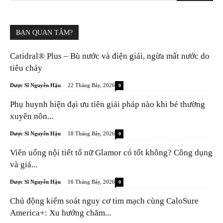
BẠN QUAN TÂM?
Catidral® Plus – Bù nước và điện giải, ngừa mất nước do
tiêu chảy
-
Dược Sĩ Nguyễn Hậu
22 Tháng Bảy, 2026
0
Phụ huynh hiện đại ưu tiên giải pháp nào khi bé thường
xuyên nôn...
-
Dược Sĩ Nguyễn Hậu
18 Tháng Bảy, 2026
0
Viên uống nội tiết tố nữ Glamor có tốt không? Công dụng
và giá...
-
Dược Sĩ Nguyễn Hậu
16 Tháng Bảy, 2026
0
Chủ động kiểm soát nguy cơ tim mạch cùng CaloSure
America+: Xu hướng chăm...