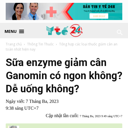
MENU
Trang chủ
Thông Tin Thuốc
Tổng hợp các loại thuốc giảm cân an
toàn nhất hiện nay
Sữa enzyme giảm cân
Ganomin có ngon không?
Dễ uống không?
Ngày viết:
7 Tháng Ba, 2023
9:38 sáng UTC+7
Cập nhật lần cuối:
7 Tháng Ba, 2023 9:49 sáng UTC+7