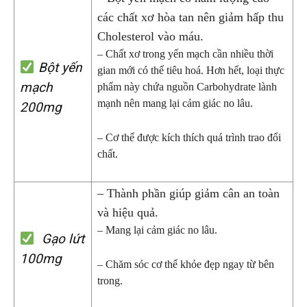
các chất xơ hòa tan nên giảm hấp thu
Cholesterol vào máu.
– Chất xơ trong yến mạch cần nhiều thời
B
ộ
t y
ế
n
gian mới có thể tiêu hoá. Hơn hết, loại thực
m
ạ
ch
phẩm này chứa nguồn Carbohydrate lành
mạnh nên mang lại cảm giác no lâu.
200mg
– Cơ thể được kích thích quá trình trao đổi
chất.
– Thành phần giúp giảm cân an toàn
và hiệu quả.
– Mang lại cảm giác no lâu.
Gạo lứt
100mg
– Chăm sóc cơ thể khỏe đẹp ngay từ bên
trong.