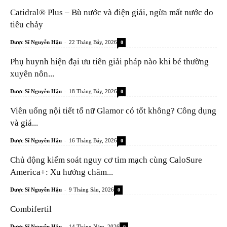
Catidral® Plus – Bù nước và điện giải, ngừa mất nước do
tiêu chảy
-
Dược Sĩ Nguyễn Hậu
22 Tháng Bảy, 2026
0
Phụ huynh hiện đại ưu tiên giải pháp nào khi bé thường
xuyên nôn...
-
Dược Sĩ Nguyễn Hậu
18 Tháng Bảy, 2026
0
Viên uống nội tiết tố nữ Glamor có tốt không? Công dụng
và giá...
-
Dược Sĩ Nguyễn Hậu
16 Tháng Bảy, 2026
0
Chủ động kiểm soát nguy cơ tim mạch cùng CaloSure
America+: Xu hướng chăm...
-
Dược Sĩ Nguyễn Hậu
9 Tháng Sáu, 2026
0
Combifertil
-
Dược Sĩ Nguyễn Hậu
14 Tháng Năm, 2026
0