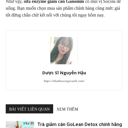
Như vậy,
sữa enzyme giảm cân Ganomin
có mùi vị Socola dễ
uống. Bạn muốn chọn mua sản phẩm chính hàng cùng mức giá
tốt đừng chần chừ kết nối với chúng tôi ngay hôm nay.
Dược Sĩ Nguyễn Hậu
https://nhathuocngocanh.com/
BÀI VIẾT LIÊN QUAN
XEM THÊM
Trà giảm cân GoLean Detox chính hãng