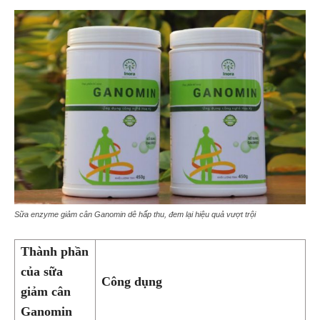
Sữa enzyme giảm cân Ganomin dê hấp thu, đem lại hiệu quả vượt trội
Thành phần
của sữa
Công dụng
giảm cân
Ganomin