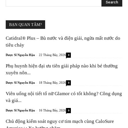
BẠN QUAN TÂM?
Catidral® Plus – Bù nước và điện giải, ngừa mất nước do
tiêu chảy
-
Dược Sĩ Nguyễn Hậu
22 Tháng Bảy, 2026
0
Phụ huynh hiện đại ưu tiên giải pháp nào khi bé thường
xuyên nôn...
-
Dược Sĩ Nguyễn Hậu
18 Tháng Bảy, 2026
0
Viên uống nội tiết tố nữ Glamor có tốt không? Công dụng
và giá...
-
Dược Sĩ Nguyễn Hậu
16 Tháng Bảy, 2026
0
Chủ động kiểm soát nguy cơ tim mạch cùng CaloSure