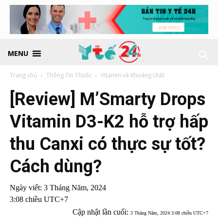
MENU
Trang chủ
Thông Tin Thuốc
Vitamin và Khoáng chất
[Review] M’Smarty Drops
Vitamin D3-K2 hỗ trợ hấp
thu Canxi có thực sự tốt?
Cách dùng?
Ngày viết:
3 Tháng Năm, 2024
3:08 chiều UTC+7
Cập nhật lần cuối:
3 Tháng Năm, 2024 3:08 chiều UTC+7