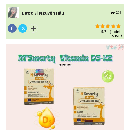
Dược Sĩ Nguyễn Hậu
204
5/5 - (1 bình
chọn)