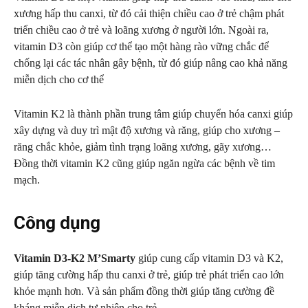
xương hấp thu canxi, từ đó cải thiện chiều cao ở trẻ chậm phát
triển chiều cao ở trẻ và loãng xương ở người lớn. Ngoài ra,
vitamin D3 còn giúp cơ thể tạo một hàng rào vững chắc để
chống lại các tác nhân gây bệnh, từ đó giúp nâng cao khả năng
miễn dịch cho cơ thể
Vitamin K2 là thành phần trung tâm giúp chuyển hóa canxi giúp
xây dựng và duy trì mật độ xương và răng, giúp cho xương –
răng chắc khỏe, giảm tình trạng loãng xương, gãy xương…
Đồng thời vitamin K2 cũng giúp ngăn ngừa các bệnh về tim
mạch.
Công dụng
Vitamin D3-K2 M’Smarty
giúp cung cấp vitamin D3 và K2,
giúp tăng cường hấp thu canxi ở trẻ, giúp trẻ phát triển cao lớn
khỏe mạnh hơn. Và sản phẩm đồng thời giúp tăng cường đề
kháng miễn dịch tự nhiên cho trẻ.