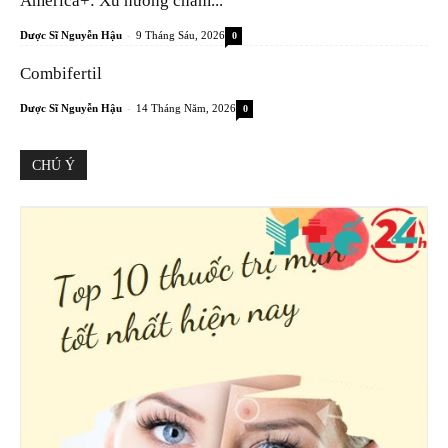
America+: Xu hướng chăm...
-
Dược Sĩ Nguyễn Hậu
9 Tháng Sáu, 2026
0
Combifertil
-
Dược Sĩ Nguyễn Hậu
14 Tháng Năm, 2026
0
CHÚ Ý