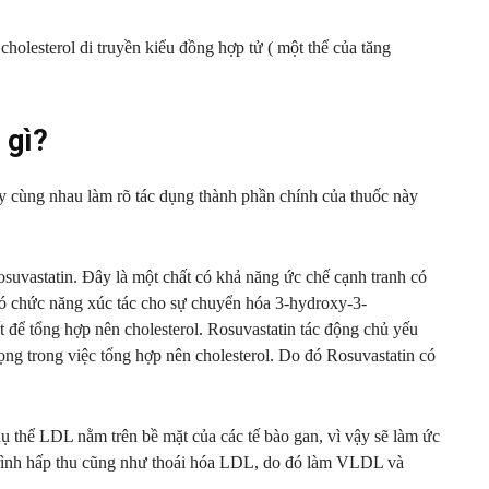
olesterol di truyền kiểu đồng hợp tử ( một thể của tăng
 gì?
y cùng nhau làm rõ tác dụng thành phần chính của thuốc này
osuvastatin. Đây là một chất có khả năng ức chế cạnh tranh có
 chức năng xúc tác cho sự chuyển hóa 3-hydroxy-3-
t để tổng hợp nên cholesterol. Rosuvastatin tác động chủ yếu
rọng trong việc tổng hợp nên cholesterol. Do đó Rosuvastatin có
hụ thể LDL nằm trên bề mặt của các tế bào gan, vì vậy sẽ làm ức
rình hấp thu cũng như thoái hóa LDL, do đó làm VLDL và