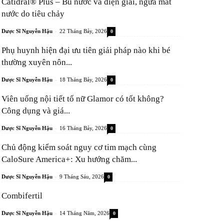
Catidral® Plus – Bù nước và điện giải, ngừa mất
nước do tiêu chảy
-
Dược Sĩ Nguyễn Hậu
22 Tháng Bảy, 2026
0
Phụ huynh hiện đại ưu tiên giải pháp nào khi bé
thường xuyên nôn...
-
Dược Sĩ Nguyễn Hậu
18 Tháng Bảy, 2026
0
Viên uống nội tiết tố nữ Glamor có tốt không?
Công dụng và giá...
-
Dược Sĩ Nguyễn Hậu
16 Tháng Bảy, 2026
0
Chủ động kiểm soát nguy cơ tim mạch cùng
CaloSure America+: Xu hướng chăm...
-
Dược Sĩ Nguyễn Hậu
9 Tháng Sáu, 2026
0
Combifertil
-
Dược Sĩ Nguyễn Hậu
14 Tháng Năm, 2026
0