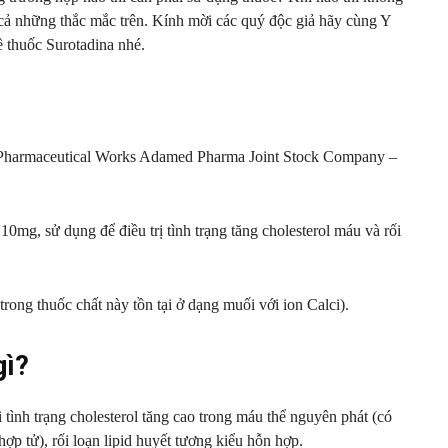
t cả những thắc mắc trên. Kính mời các quý độc giả hãy cùng Y
ề thuốc Surotadina nhé.
ty Pharmaceutical Works Adamed Pharma Joint Stock Company –
mg, sử dụng để điều trị tình trạng tăng cholesterol máu và rối
rong thuốc chất này tồn tại ở dạng muối với ion Calci).
gì?
tình trạng cholesterol tăng cao trong máu thể nguyên phát (có
hợp tử), rối loạn lipid huyết tương kiểu hỗn hợp.