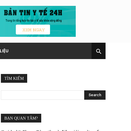
LIỆU
TÌM KIẾM
BẠN QUAN TÂM?