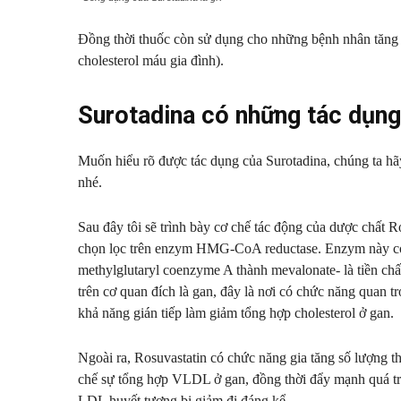
Đồng thời thuốc còn sử dụng cho những bệnh nhân tăng ch
cholesterol máu gia đình).
Surotadina có những tác dụng
Muốn hiểu rõ được tác dụng của Surotadina, chúng ta hã
nhé.
Sau đây tôi sẽ trình bày cơ chế tác động của dược chất R
chọn lọc trên enzym HMG-CoA reductase. Enzym này có
methylglutaryl coenzyme A thành mevalonate- là tiền chấ
trên cơ quan đích là gan, đây là nơi có chức năng quan t
khả năng gián tiếp làm giảm tổng hợp cholesterol ở gan.
Ngoài ra, Rosuvastatin có chức năng gia tăng số lượng t
chế sự tổng hợp VLDL ở gan, đồng thời đẩy mạnh quá t
LDL huyết tương bị giảm đi đáng kể.