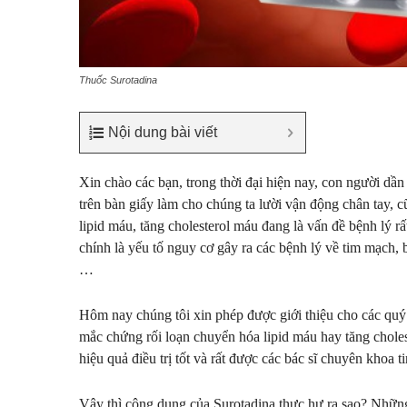
Thuốc Surotadina
Nội dung bài viết
Xin chào các bạn, trong thời đại hiện nay, con người dầ
trên bàn giấy làm cho chúng ta lười vận động chân tay, c
lipid máu, tăng cholesterol máu đang là vấn đề bệnh lý rấ
chính là yếu tố nguy cơ gây ra các bệnh lý về tim mạch,
…
Hôm nay chúng tôi xin phép được giới thiệu cho các quý
mắc chứng rối loạn chuyển hóa lipid máu hay tăng choles
hiệu quả điều trị tốt và rất được các bác sĩ chuyên khoa t
Vậy thì công dụng của Surotadina thực hư ra sao? Những