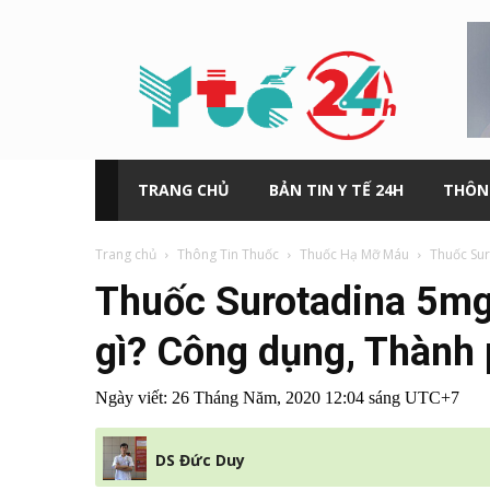
Y
tế
24h
TRANG CHỦ
BẢN TIN Y TẾ 24H
THÔN
Trang chủ
Thông Tin Thuốc
Thuốc Hạ Mỡ Máu
Thuốc Su
Thuốc Surotadina 5m
gì? Công dụng, Thành
Ngày viết:
26 Tháng Năm, 2020 12:04 sáng UTC+7
DS Đức Duy