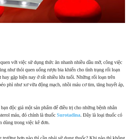
n quen với việc sử dụng thức ăn nhanh nhiều dầu mỡ, công việc
ũng như thói quen uống rượu bia khiến cho tình trạng rối loạn
t hay gặp hiện nay ở rất nhiều lứa tuổi. Những rối loạn trên
 béo phì như xơ vữa động mạch, nhồi máu cơ tim, tăng huyết áp,
 bạn độc giả một sản phẩm để điều trị cho những bệnh nhân
terol máu, đó chính là thuốc
Surotadina
. Đây là loại thuốc có
in dùng trong việc kê đơn.
 trường hợp nào thì cần phải sử dụng thuốc? Khi nào thì không