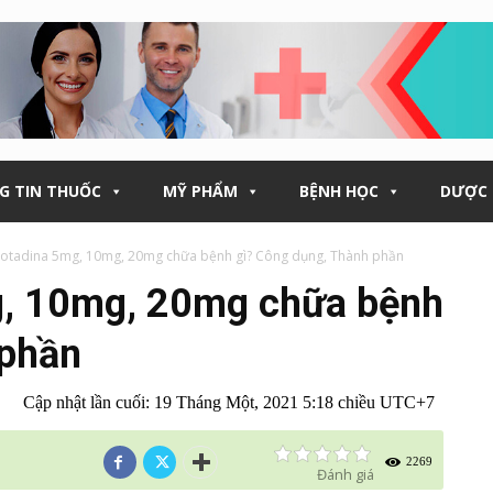
G TIN THUỐC
MỸ PHẨM
BỆNH HỌC
DƯỢC 
rotadina 5mg, 10mg, 20mg chữa bệnh gì? Công dụng, Thành phần
g, 10mg, 20mg chữa bệnh
 phần
Cập nhật lần cuối:
19 Tháng Một, 2021 5:18 chiều UTC+7
2269
Đánh giá