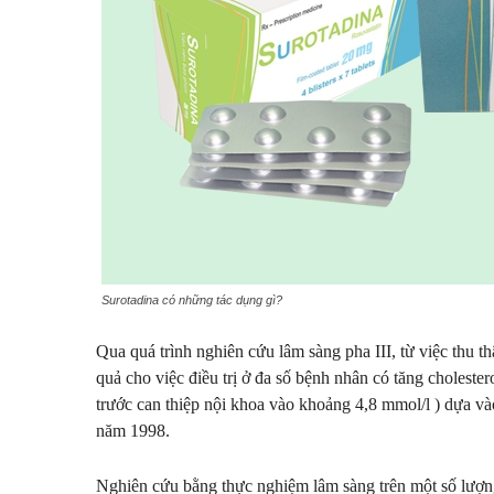
Surotadina có những tác dụng gì?
Qua quá trình nghiên cứu lâm sàng pha III, từ việc thu 
quả cho việc điều trị ở đa số bệnh nhân có tăng choleste
trước can thiệp nội khoa vào khoảng 4,8 mmol/l ) dựa v
năm 1998.
Nghiên cứu bằng thực nghiệm lâm sàng trên một số lượng