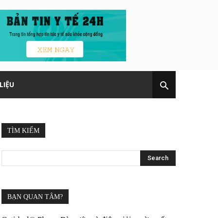
LIỆU
TÌM KIẾM
BẠN QUAN TÂM?