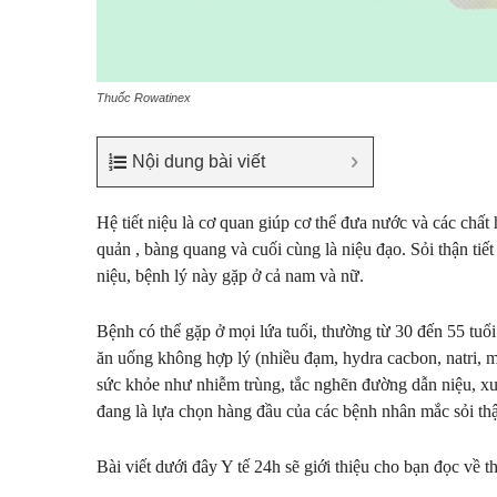
Thuốc Rowatinex
Nội dung bài viết
Hệ tiết niệu là cơ quan giúp cơ thể đưa nước và các chất
quản , bàng quang và cuối cùng là niệu đạo. Sỏi thận tiế
niệu, bệnh lý này gặp ở cả nam và nữ.
Bệnh có thể gặp ở mọi lứa tuổi, thường từ 30 đến 55 tuổi.
ăn uống không hợp lý (nhiều đạm, hydra cacbon, natri,
sức khỏe như nhiễm trùng, tắc nghẽn đường dẫn niệu, xu
đang là lựa chọn hàng đầu của các bệnh nhân mắc sỏi thậ
Bài viết dưới đây Y tế 24h sẽ giới thiệu cho bạn đọc về 