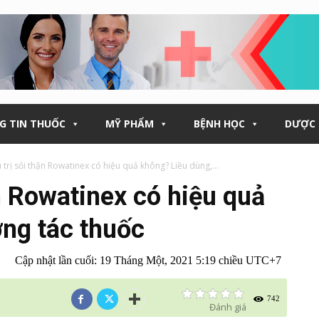
G TIN THUỐC
MỸ PHẨM
BỆNH HỌC
DƯỢC 
 trị sỏi thận Rowatinex có hiệu quả không? Liều dùng,...
n Rowatinex có hiệu quả
ng tác thuốc
Cập nhật lần cuối:
19 Tháng Một, 2021 5:19 chiều UTC+7
742
Đánh giá