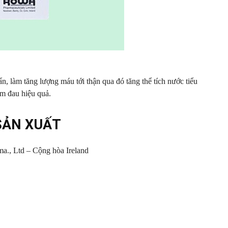
, làm tăng lượng máu tới thận qua đó tăng thể tích nước tiểu
iảm đau hiệu quả.
SẢN XUẤT
a., Ltd – Cộng hòa Ireland