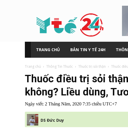
Y
tế
24h
TRANG CHỦ
BẢN TIN Y TẾ 24H
THÔN
Trang chủ
Thông Tin Thuốc
Thuốc trị sỏi thận
Thuốc điều
Thuốc điều trị sỏi thậ
không? Liều dùng, Tươ
Ngày viết:
2 Tháng Năm, 2020 7:35 chiều UTC+7
DS Đức Duy