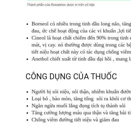
Thành phần của Rowatinex được in trên vỏ hộp
Borneol có nhiều trong tinh dầu long não, tăn
đau, ức chế hoạt động của các vi khuẩn ,lợi tiể
Cineol là hoạt chất chiếm đến 90% trong tinh 
mát, vị cay. nó thường được dùng trong các b
tiết niệu hoạt chất này có tác dụng chống viêm
Anethol chiết xuất từ tinh dầu đại hồi , mang 
CÔNG DỤNG CỦA THUỐC
Người bị sỏi niệu, sỏi thận, nhiễm khuẩn đường 
Loại bỏ , bào mòn, tăng tống sỏi ra khỏi cơ t
Ngăn ngừa muối lắng đọng tích tụ thành sỏi
Tăng cường lượng máu qua thận và tăng bài ti
Chống viêm đường tiết niệu và giảm đau