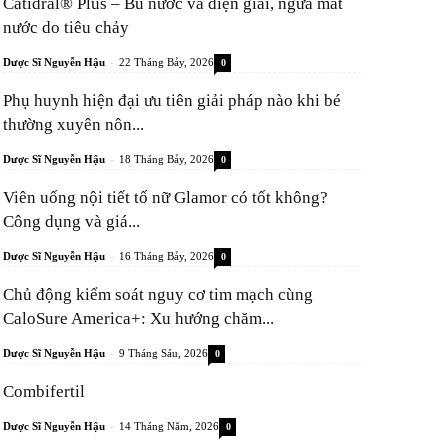
Catidral® Plus – Bù nước và điện giải, ngừa mất
nước do tiêu chảy
-
Dược Sĩ Nguyễn Hậu
22 Tháng Bảy, 2026
0
Phụ huynh hiện đại ưu tiên giải pháp nào khi bé
thường xuyên nôn...
-
Dược Sĩ Nguyễn Hậu
18 Tháng Bảy, 2026
0
Viên uống nội tiết tố nữ Glamor có tốt không?
Công dụng và giá...
-
Dược Sĩ Nguyễn Hậu
16 Tháng Bảy, 2026
0
Chủ động kiểm soát nguy cơ tim mạch cùng
CaloSure America+: Xu hướng chăm...
-
Dược Sĩ Nguyễn Hậu
9 Tháng Sáu, 2026
0
Combifertil
-
Dược Sĩ Nguyễn Hậu
14 Tháng Năm, 2026
0