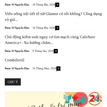
-
Dược Sĩ Nguyễn Hậu
18 Tháng Bảy, 2026
0
Viên uống nội tiết tố nữ Glamor có tốt không? Công dụng
và giá...
-
Dược Sĩ Nguyễn Hậu
16 Tháng Bảy, 2026
0
Chủ động kiểm soát nguy cơ tim mạch cùng CaloSure
America+: Xu hướng chăm...
-
Dược Sĩ Nguyễn Hậu
9 Tháng Sáu, 2026
0
Combifertil
-
Dược Sĩ Nguyễn Hậu
14 Tháng Năm, 2026
0
CHÚ Ý