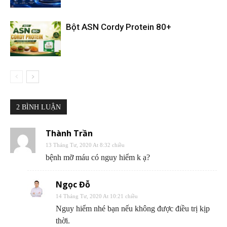
Bột ASN Cordy Protein 80+
2 BÌNH LUẬN
Thành Trần
13 Tháng Tư, 2020 At 8:32 chiều
bệnh mỡ máu có nguy hiểm k ạ?
Ngọc Đỗ
14 Tháng Tư, 2020 At 10:21 chiều
Nguy hiểm nhé bạn nếu không được điều trị kịp
thời.