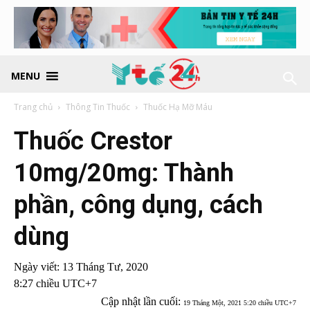
MENU
Trang chủ
Thông Tin Thuốc
Thuốc Hạ Mỡ Máu
Thuốc Crestor
10mg/20mg: Thành
phần, công dụng, cách
dùng
Ngày viết:
13 Tháng Tư, 2020
8:27 chiều UTC+7
Cập nhật lần cuối:
19 Tháng Một, 2021 5:20 chiều UTC+7