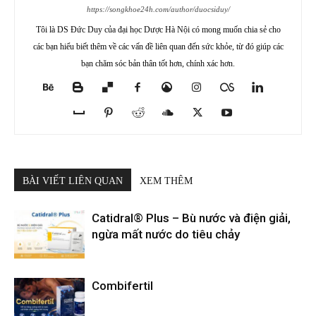
https://songkhoe24h.com/author/duocsiduy/
Tôi là DS Đức Duy của đại học Dược Hà Nội có mong muốn chia sẻ cho
các bạn hiểu biết thêm về các vấn đề liên quan đến sức khỏe, từ đó giúp các
bạn chăm sóc bản thân tốt hơn, chính xác hơn.
BÀI VIẾT LIÊN QUAN
XEM THÊM
Catidral® Plus – Bù nước và điện giải,
ngừa mất nước do tiêu chảy
Combifertil