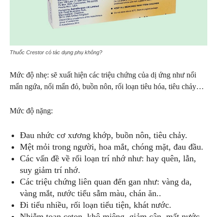
Thuốc Crestor có tác dụng phụ không?
Mức độ nhẹ: sẽ xuất hiện các triệu chứng của dị ứng như nổi
mẩn ngứa, nổi mẩn đỏ, buồn nôn, rối loạn tiêu hóa, tiêu chảy…
Mức độ nặng:
Đau nhức cơ xương khớp, buồn nôn, tiêu chảy.
Mệt mỏi trong người, hoa mắt, chóng mặt, đau đầu.
Các vấn đề về rối loạn trí nhớ như: hay quên, lẫn,
suy giảm trí nhớ.
Các triệu chứng liên quan đến gan như: vàng da,
vàng mắt, nước tiểu sẫm màu, chán ăn..
Đi tiểu nhiều, rối loạn tiểu tiện, khát nước.
Nhiễm toan ceton, khô miệng, giảm cân, mất nước.