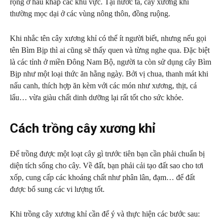
rộng ở hầu khắp các khu vực. Tại nước ta, cây xương khỉ
thường mọc dại ở các vùng nông thôn, đồng ruộng.
Khi nhắc tên cây xương khỉ có thể ít người biết, nhưng nếu gọi
tên Bìm Bịp thì ai cũng sẽ thấy quen và từng nghe qua. Đặc biệt
là các tỉnh ở miền Đông Nam Bộ, người ta còn sử dụng cây Bìm
Bịp như một loại thức ăn hằng ngày. Bởi vị chua, thanh mát khi
nấu canh, thích hợp ăn kèm với các món như xương, thịt, cá
lẩu… vừa giàu chất dinh dưỡng lại rất tốt cho sức khỏe.
Cách trồng cây xương khỉ
Để trồng được một loạt cây gì trước tiên bạn cần phải chuẩn bị
diện tích sống cho cây. Về đất, bạn phải cải tạo đất sao cho tơi
xốp, cung cấp các khoáng chất như phân lân, đạm… để đất
được bổ sung các vi lượng tốt.
Khi trồng cây xương khỉ cần để ý và thực hiện các bước sau: