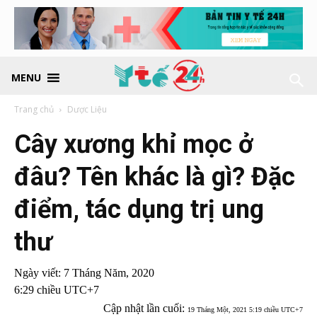
MENU
Trang chủ
Dược Liệu
Cây xương khỉ mọc ở
đâu? Tên khác là gì? Đặc
điểm, tác dụng trị ung
thư
Ngày viết:
7 Tháng Năm, 2020
6:29 chiều UTC+7
Cập nhật lần cuối:
19 Tháng Một, 2021 5:19 chiều UTC+7