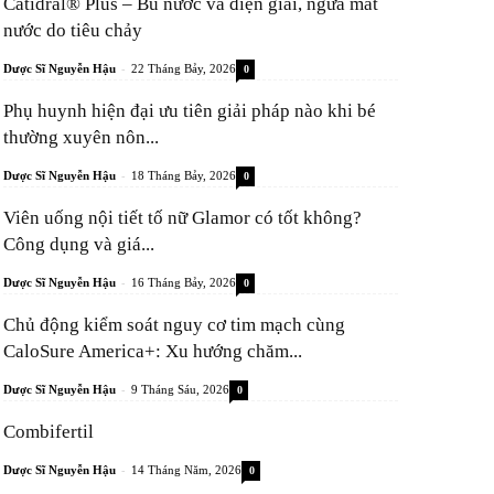
Catidral® Plus – Bù nước và điện giải, ngừa mất
nước do tiêu chảy
-
Dược Sĩ Nguyễn Hậu
22 Tháng Bảy, 2026
0
Phụ huynh hiện đại ưu tiên giải pháp nào khi bé
thường xuyên nôn...
-
Dược Sĩ Nguyễn Hậu
18 Tháng Bảy, 2026
0
Viên uống nội tiết tố nữ Glamor có tốt không?
Công dụng và giá...
-
Dược Sĩ Nguyễn Hậu
16 Tháng Bảy, 2026
0
Chủ động kiểm soát nguy cơ tim mạch cùng
CaloSure America+: Xu hướng chăm...
-
Dược Sĩ Nguyễn Hậu
9 Tháng Sáu, 2026
0
Combifertil
-
Dược Sĩ Nguyễn Hậu
14 Tháng Năm, 2026
0