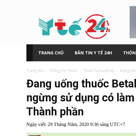
Y
tế
24h
TRANG CHỦ
BẢN TIN Y TẾ 24H
THÔN
Trang chủ
Thông Tin Thuốc
Thuốc hạ huyết áp
Đang uốn
Đang uống thuốc Bet
ngừng sử dụng có làm
Thành phần
Ngày viết:
29 Tháng Năm, 2020 9:36 sáng UTC+7