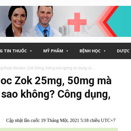
G TIN THUỐC
MỸ PHẨM
BỆNH HỌC
DƯỢC 
g thuốc Betaloc Zok 25mg, 50mg mà ngừng sử dụng có...
aloc Zok 25mg, 50mg mà
 sao không? Công dụng,
Cập nhật lần cuối:
19 Tháng Một, 2021 5:18 chiều UTC+7