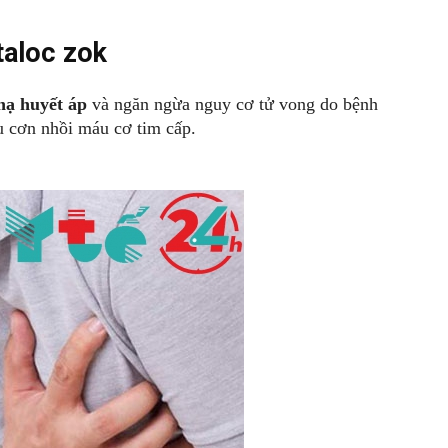
taloc zok
hạ huyết áp
và ngăn ngừa nguy cơ tử vong do bệnh
u cơn nhồi máu cơ tim cấp.