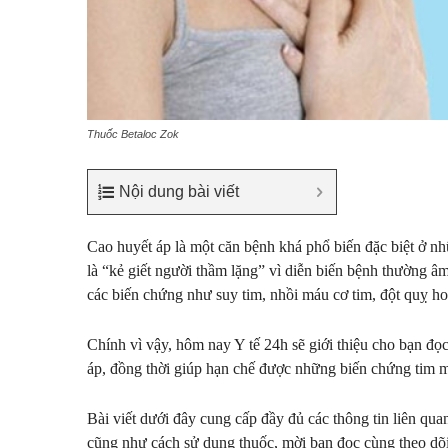
Thuốc Betaloc Zok
Nội dung bài viết
Cao huyết áp là một căn bệnh khá phổ biến đặc biệt ở n
là “kẻ giết người thầm lặng” vì diễn biến bệnh thường â
các biến chứng như suy tim, nhồi máu cơ tim, đột quỵ ho
Chính vì vậy, hôm nay Y tế 24h sẽ giới thiệu cho bạn đọ
áp, đồng thời giúp hạn chế được những biến chứng tim m
Bài viết dưới đây cung cấp đầy đủ các thông tin liên qua
cũng như cách sử dụng thuốc, mời bạn đọc cùng theo dõi