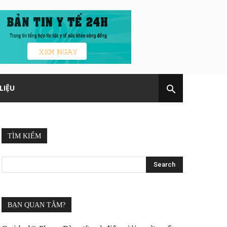
LIỆU
TÌM KIẾM
BẠN QUAN TÂM?