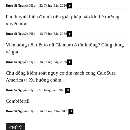
-
Dược Sĩ Nguyễn Hậu
22 Tháng Bảy, 2026
0
Phụ huynh hiện đại ưu tiên giải pháp nào khi bé thường
xuyên nôn...
-
Dược Sĩ Nguyễn Hậu
18 Tháng Bảy, 2026
0
Viên uống nội tiết tố nữ Glamor có tốt không? Công dụng
và giá...
-
Dược Sĩ Nguyễn Hậu
16 Tháng Bảy, 2026
0
Chủ động kiểm soát nguy cơ tim mạch cùng CaloSure
America+: Xu hướng chăm...
-
Dược Sĩ Nguyễn Hậu
9 Tháng Sáu, 2026
0
Combifertil
-
Dược Sĩ Nguyễn Hậu
14 Tháng Năm, 2026
0
CHÚ Ý