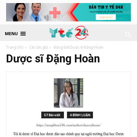
MENU
Trang chủ
Các tác giả
Đăng bởi Dược sĩ Đặng Hoàn
Dược sĩ Đặng Hoàn
57 Bài viết
4 BÌNH LUẬN
https://songkhoe24h.com/author/duocsihoan/
Tôi là dược sĩ Đại học được đào tạo chính quy tại ngôi trường Đại học Dược