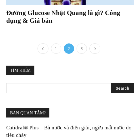
Đường Glucose Nhật Quang là gì? Công
dụng & Giá bán
1
2
3
TÌM KIẾM
BẠN QUAN TÂM?
Catidral® Plus – Bù nước và điện giải, ngừa mất nước do
tiêu chảy