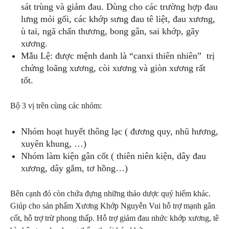
sát trùng và giảm đau. Dùng cho các trường hợp đau
lưng mỏi gối, các khớp sưng đau tê liệt, đau xương,
ù tai, ngã chấn thương, bong gân, sai khớp, gãy
xương.
Mẫu Lệ: được mệnh danh là “canxi thiên nhiên” trị
chứng loãng xương, còi xương và giòn xương rất
tốt.
Bộ 3 vị trên cùng các nhóm:
Nhóm hoạt huyết thông lạc ( đương quy, nhũ hương,
xuyên khung, …)
Nhóm làm kiện gân cốt ( thiên niên kiện, dây đau
xương, dây gắm, tơ hồng…)
Bên cạnh đó còn chứa đựng những thảo dược quý hiếm khác.
Giúp cho sản phẩm Xương Khớp Nguyễn Vui hỗ trợ mạnh gân
cốt, hỗ trợ trừ phong thấp. Hỗ trợ giảm đau nhức khớp xương, tê