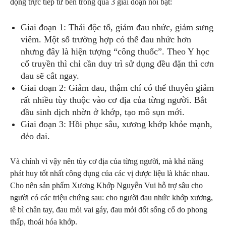
động trực tiếp từ bên trong qua 3 giai đoạn nổi bật:
Giai đoạn 1: Thải độc tố, giảm đau nhức, giảm sưng
viêm. Một số trường hợp có thể đau nhức hơn
nhưng đây là hiện tượng “công thuốc”. Theo Y học
cổ truyền thì chỉ cần duy trì sử dụng đều đặn thì cơn
đau sẽ cắt ngay.
Giai đoạn 2: Giảm đau, thậm chí có thể thuyên giảm
rất nhiều tùy thuộc vào cơ địa của từng người. Bắt
đầu sinh dịch nhờn ở khớp, tạo mô sụn mới.
Giai đoạn 3: Hồi phục sâu, xương khớp khỏe mạnh,
dẻo dai.
Và chính vì vậy nên tùy cơ địa của từng người, mà khả năng
phát huy tốt nhất công dụng của các vị dược liệu là khác nhau.
Cho nên sản phẩm Xương Khớp Nguyễn Vui hỗ trợ sâu cho
người có các triệu chứng sau: cho người đau nhức khớp xương,
tê bì chân tay, đau mỏi vai gáy, đau mỏi đốt sống cổ do phong
thấp, thoái hóa khớp.