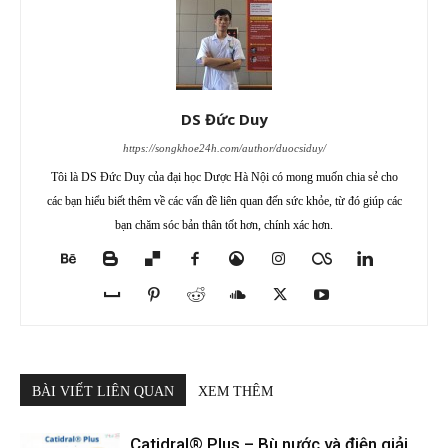
DS Đức Duy
https://songkhoe24h.com/author/duocsiduy/
Tôi là DS Đức Duy của đại học Dược Hà Nội có mong muốn chia sẻ cho
các bạn hiểu biết thêm về các vấn đề liên quan đến sức khỏe, từ đó giúp các
bạn chăm sóc bản thân tốt hơn, chính xác hơn.
BÀI VIẾT LIÊN QUAN
XEM THÊM
Catidral® Plus – Bù nước và điện giải,