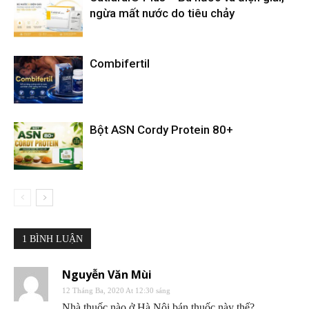
ngừa mất nước do tiêu chảy
Combifertil
Bột ASN Cordy Protein 80+
1 BÌNH LUẬN
Nguyễn Văn Mùi
12 Tháng Ba, 2020 At 12:30 sáng
Nhà thuốc nào ở Hà Nội bán thuốc này thế?