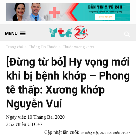
MENU
Trang chủ
Thông Tin Thuốc
Thuốc xương khớp
[Đừng từ bỏ] Hy vọng mới
khi bị bệnh khớp – Phong
tê thấp: Xương khớp
Nguyễn Vui
Ngày viết:
10 Tháng Ba, 2020
3:52 chiều UTC+7
Cập nhật lần cuối:
19 Tháng Một, 2021 5:25 chiều UTC+7