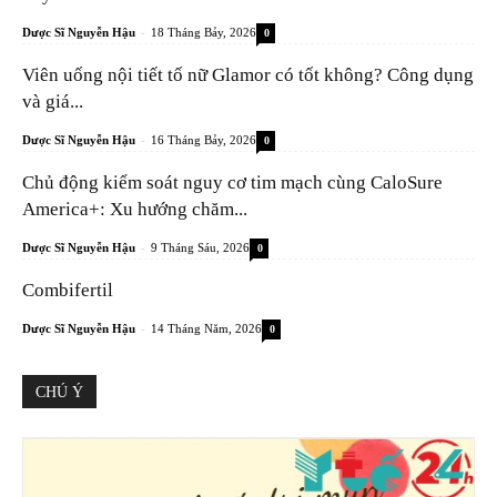
-
Dược Sĩ Nguyễn Hậu
18 Tháng Bảy, 2026
0
Viên uống nội tiết tố nữ Glamor có tốt không? Công dụng
và giá...
-
Dược Sĩ Nguyễn Hậu
16 Tháng Bảy, 2026
0
Chủ động kiểm soát nguy cơ tim mạch cùng CaloSure
America+: Xu hướng chăm...
-
Dược Sĩ Nguyễn Hậu
9 Tháng Sáu, 2026
0
Combifertil
-
Dược Sĩ Nguyễn Hậu
14 Tháng Năm, 2026
0
CHÚ Ý