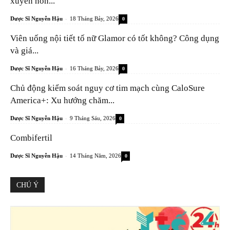
xuyên nôn...
-
Dược Sĩ Nguyễn Hậu
18 Tháng Bảy, 2026
0
Viên uống nội tiết tố nữ Glamor có tốt không? Công dụng
và giá...
-
Dược Sĩ Nguyễn Hậu
16 Tháng Bảy, 2026
0
Chủ động kiểm soát nguy cơ tim mạch cùng CaloSure
America+: Xu hướng chăm...
-
Dược Sĩ Nguyễn Hậu
9 Tháng Sáu, 2026
0
Combifertil
-
Dược Sĩ Nguyễn Hậu
14 Tháng Năm, 2026
0
CHÚ Ý