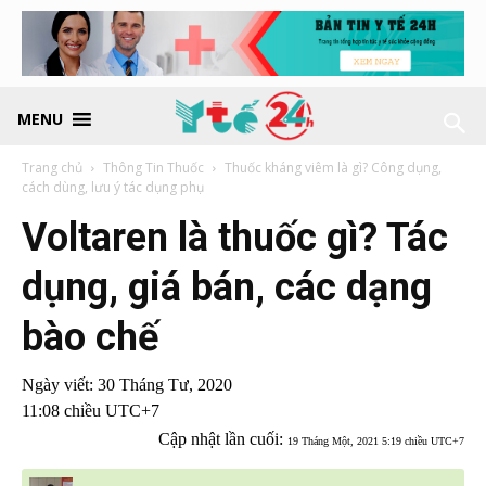
MENU
Trang chủ
Thông Tin Thuốc
Thuốc kháng viêm là gì? Công dụng,
cách dùng, lưu ý tác dụng phụ
Voltaren là thuốc gì? Tác
dụng, giá bán, các dạng
bào chế
Ngày viết:
30 Tháng Tư, 2020
11:08 chiều UTC+7
Cập nhật lần cuối:
19 Tháng Một, 2021 5:19 chiều UTC+7