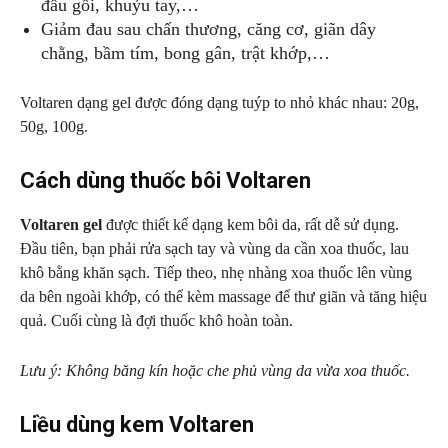
đầu gối, khuỷu tay,…
Giảm đau sau chấn thương, căng cơ, giãn dây
chằng, bầm tím, bong gân, trật khớp,…
Voltaren dạng gel được đóng dạng tuýp to nhỏ khác nhau: 20g,
50g, 100g.
Cách dùng thuốc bôi Voltaren
Voltaren gel
được thiết kế dạng kem bôi da, rất dễ sử dụng.
Đầu tiên, bạn phải rửa sạch tay và vùng da cần xoa thuốc, lau
khô bằng khăn sạch. Tiếp theo, nhẹ nhàng xoa thuốc lên vùng
da bên ngoài khớp, có thể kèm massage để thư giãn và tăng hiệu
quả. Cuối cùng là đợi thuốc khô hoàn toàn.
Lưu ý: Không băng kín hoặc che phủ vùng da vừa xoa thuốc.
Liều dùng kem Voltaren