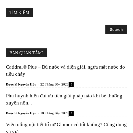
TÌM KIẾM
BẠN QUAN TÂM?
Catidral® Plus – Bù nước và điện giải, ngừa mất nước do
tiêu chảy
-
Dược Sĩ Nguyễn Hậu
22 Tháng Bảy, 2026
0
Phụ huynh hiện đại ưu tiên giải pháp nào khi bé thường
xuyên nôn...
-
Dược Sĩ Nguyễn Hậu
18 Tháng Bảy, 2026
0
Viên uống nội tiết tố nữ Glamor có tốt không? Công dụng
và giá...