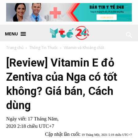
MENU
Trang chủ
Thông Tin Thuốc
Vitamin và Khoáng chất
[Review] Vitamin E đỏ
Zentiva của Nga có tốt
không? Giá bán, Cách
dùng
Ngày viết:
17 Tháng Năm,
2020 2:18 chiều UTC+7
Cập nhật lần cuối:
19 Tháng Một, 2021 5:19 chiều UTC+7