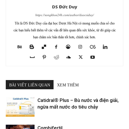
DS Đức Duy
https://songkhoe24h.com/author/duocsiduy/
Tôi là DS Đức Duy của đại học Dược Hà Nội có mong muốn chia sẻ cho
các bạn hiểu biết thêm về các vấn đề liên quan đến sức khỏe, từ đó giúp các
bạn chăm sóc bản thân tốt hơn, chính xác hơn.
BÀI VIẾT LIÊN QUAN
XEM THÊM
Catidral® Plus – Bù nước và điện giải,
ngừa mất nước do tiêu chảy
Combifertil