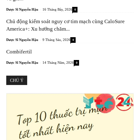
-
Dược Sĩ Nguyễn Hậu
16 Tháng Bảy, 2026
0
Chủ động kiểm soát nguy cơ tim mạch cùng CaloSure
America+: Xu hướng chăm...
-
Dược Sĩ Nguyễn Hậu
9 Tháng Sáu, 2026
0
Combifertil
-
Dược Sĩ Nguyễn Hậu
14 Tháng Năm, 2026
0
CHÚ Ý