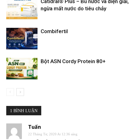
Catidral® Plus – Bù nước và điện giải,
ngừa mất nước do tiêu chảy
Combifertil
Bột ASN Cordy Protein 80+
1 BÌNH LUẬN
Tuấn
22 Tháng Tư, 2020 At 12:36 sáng