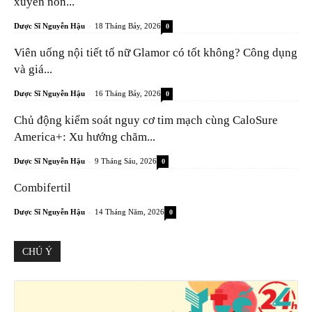
xuyên nôn...
-
Dược Sĩ Nguyễn Hậu
18 Tháng Bảy, 2026
0
Viên uống nội tiết tố nữ Glamor có tốt không? Công dụng
và giá...
-
Dược Sĩ Nguyễn Hậu
16 Tháng Bảy, 2026
0
Chủ động kiểm soát nguy cơ tim mạch cùng CaloSure
America+: Xu hướng chăm...
-
Dược Sĩ Nguyễn Hậu
9 Tháng Sáu, 2026
0
Combifertil
-
Dược Sĩ Nguyễn Hậu
14 Tháng Năm, 2026
0
CHÚ Ý