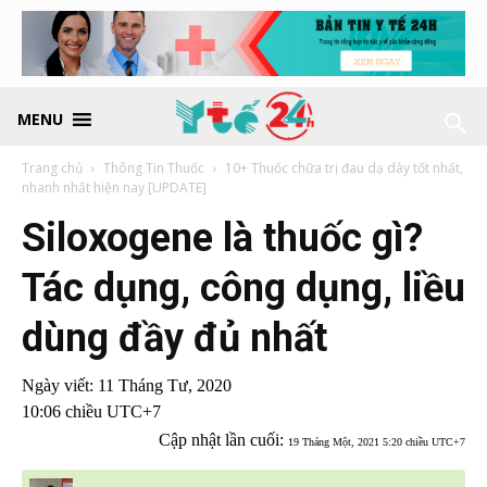
MENU
Trang chủ
Thông Tin Thuốc
10+ Thuốc chữa trị đau dạ dày tốt nhất,
nhanh nhất hiện nay [UPDATE]
Siloxogene là thuốc gì?
Tác dụng, công dụng, liều
dùng đầy đủ nhất
Ngày viết:
11 Tháng Tư, 2020
10:06 chiều UTC+7
Cập nhật lần cuối:
19 Tháng Một, 2021 5:20 chiều UTC+7