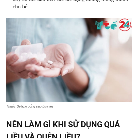
cho bé.
Thuốc Selazn uống sau bữa ăn
NÊN LÀM GÌ KHI SỬ DỤNG QUÁ
LIỀU VÀ QUÊN LIỀU?