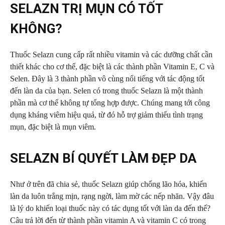
SELAZN TRỊ MỤN CÓ TỐT
KHÔNG?
Thuốc Selazn cung cấp rất nhiều vitamin và các dưỡng chất cần
thiết khác cho cơ thể, đặc biệt là các thành phần Vitamin E, C và
Selen. Đây là 3 thành phần vô cùng nổi tiếng với tác động tốt
đến làn da của bạn. Selen có trong thuốc Selazn là một thành
phần mà cơ thể không tự tổng hợp được. Chúng mang tới công
dụng kháng viêm hiệu quả, từ đó hỗ trợ giảm thiểu tình trạng
mụn, đặc biệt là mụn viêm.
SELAZN BÍ QUYẾT LÀM ĐẸP DA
Như ở trên đã chia sẻ, thuốc Selazn giúp chống lão hóa, khiến
làn da luôn trắng mịn, rạng ngời, làm mờ các nếp nhăn. Vậy đâu
là lý do khiến loại thuốc này có tác dụng tốt với làn da đến thế?
Câu trả lời đến từ thành phần vitamin A và vitamin C có trong