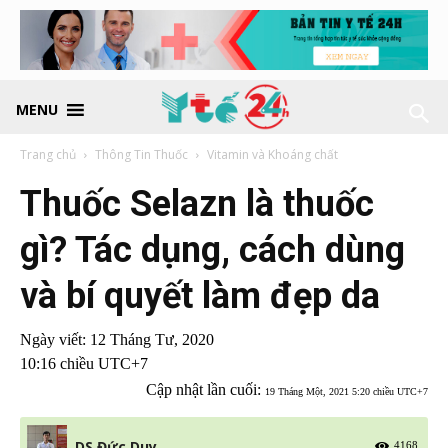
MENU
Trang chủ
Thông Tin Thuốc
Vitamin và Khoáng chất
Thuốc Selazn là thuốc
gì? Tác dụng, cách dùng
và bí quyết làm đẹp da
Ngày viết:
12 Tháng Tư, 2020
10:16 chiều UTC+7
Cập nhật lần cuối:
19 Tháng Một, 2021 5:20 chiều UTC+7
DS Đức Duy
4168