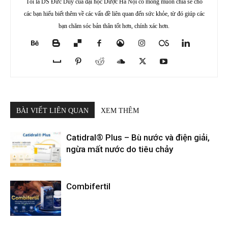
Tôi là DS Đức Duy của đại học Dược Hà Nội có mong muốn chia sẻ cho
các bạn hiểu biết thêm về các vấn đề liên quan đến sức khỏe, từ đó giúp các
bạn chăm sóc bản thân tốt hơn, chính xác hơn.
BÀI VIẾT LIÊN QUAN
XEM THÊM
Catidral® Plus – Bù nước và điện giải,
ngừa mất nước do tiêu chảy
Combifertil