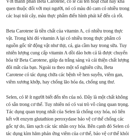
Với thành phần Beta Carotene, có lẽ cái tên hoạt chất này khá
quen thuộc đối với mọi người, nó có màu đỏ cam có nhiều trong
các loại trái cây, màu thực phẩm điển hình phải kể đến cà rốt.
Beta Carotene là tiền chất của vitamin A, có nhiều trong thực
vật. Trong khi đó vitamin A lại có nhiều trong thực phẩm có
nguồn gốc từ động vật như thịt, cá, gia cầm hay trong sữa. Tuy
nhiên lượng cung cấp vitamin A dồi dào hơn cả là được chuyển
hóa từ Beta Carotene, giúp da trắng sáng và cải thiện chất lượng
đôi mắt của bạn. Ngoài ra theo một số nghiên cứu, Beta
Carotene có tác dụng chữa các bệnh về hen suyễn, viêm gan,
viêm xương khớp, hay chống lão hóa da, chống ung thư.
Selen, có lẽ ít người biết đến tên của nó. Đây là một chất không
có sẵn trong cơ thể. Tuy nhiên nó có vai trò vô cùng quan trọng.
Tác dụng quan trọng nhất của Selen là chống oxy hóa, nó liên
kết với enzym glutathion peroxydase bảo vệ cơ thể chống các
gốc tự do, làm sạch các tác nhân oxy hóa. Bên cạnh đó Selen có
tác dụng kìm hãm phản ứng viêm của cơ thể, bảo vệ cơ thể khỏi