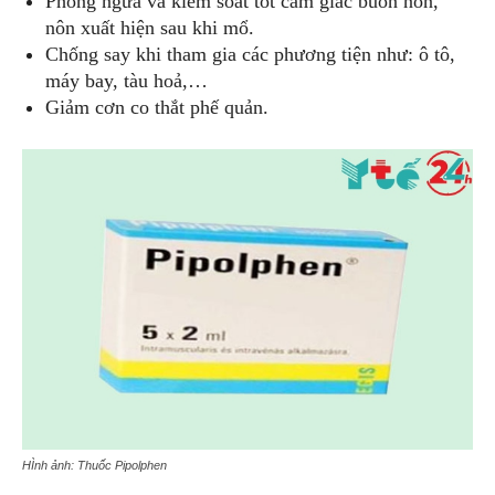
Phòng ngừa và kiểm soát tốt cảm giác buồn nôn,
nôn xuất hiện sau khi mổ.
Chống say khi tham gia các phương tiện như: ô tô,
máy bay, tàu hoả,…
Giảm cơn co thắt phế quản.
HÌnh ảnh: Thuốc Pipolphen