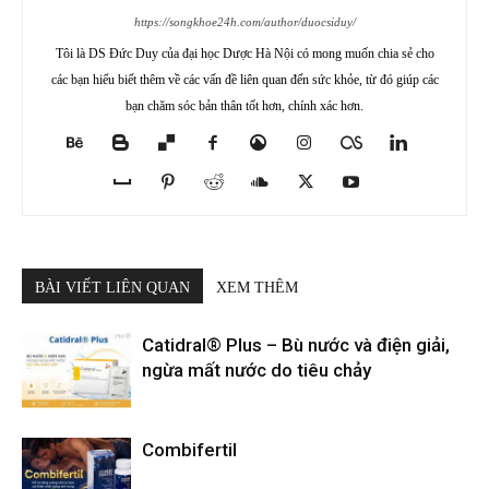
https://songkhoe24h.com/author/duocsiduy/
Tôi là DS Đức Duy của đại học Dược Hà Nội có mong muốn chia sẻ cho
các bạn hiểu biết thêm về các vấn đề liên quan đến sức khỏe, từ đó giúp các
bạn chăm sóc bản thân tốt hơn, chính xác hơn.
BÀI VIẾT LIÊN QUAN
XEM THÊM
Catidral® Plus – Bù nước và điện giải,
ngừa mất nước do tiêu chảy
Combifertil