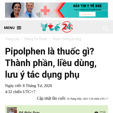
MENU
Trang chủ
Thông Tin Thuốc
Thuốc Chống Dị Ứng
Pipolphen là thuốc gì?
Thành phần, liều dùng,
lưu ý tác dụng phụ
Ngày viết:
8 Tháng Tư, 2020
4:32 chiều UTC+7
Cập nhật lần cuối:
19 Tháng Một, 2021 5:20 chiều UTC+7
DS Đức Duy
2719