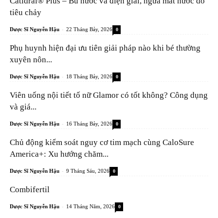
Catidral® Plus – Bù nước và điện giải, ngừa mất nước do
tiêu chảy
-
Dược Sĩ Nguyễn Hậu
22 Tháng Bảy, 2026
0
Phụ huynh hiện đại ưu tiên giải pháp nào khi bé thường
xuyên nôn...
-
Dược Sĩ Nguyễn Hậu
18 Tháng Bảy, 2026
0
Viên uống nội tiết tố nữ Glamor có tốt không? Công dụng
và giá...
-
Dược Sĩ Nguyễn Hậu
16 Tháng Bảy, 2026
0
Chủ động kiểm soát nguy cơ tim mạch cùng CaloSure
America+: Xu hướng chăm...
-
Dược Sĩ Nguyễn Hậu
9 Tháng Sáu, 2026
0
Combifertil
-
Dược Sĩ Nguyễn Hậu
14 Tháng Năm, 2026
0