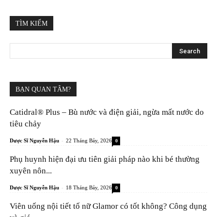
TÌM KIẾM
BẠN QUAN TÂM?
Catidral® Plus – Bù nước và điện giải, ngừa mất nước do
tiêu chảy
-
Dược Sĩ Nguyễn Hậu
22 Tháng Bảy, 2026
0
Phụ huynh hiện đại ưu tiên giải pháp nào khi bé thường
xuyên nôn...
-
Dược Sĩ Nguyễn Hậu
18 Tháng Bảy, 2026
0
Viên uống nội tiết tố nữ Glamor có tốt không? Công dụng