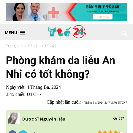
MENU
Trang chủ
Bản Tin Y Tế 24h
Phòng khám da liễu An
Nhi có tốt không?
Ngày viết:
4 Tháng Ba, 2024
3:45 chiều UTC+7
Cập nhật lần cuối:
4 Tháng Ba, 2024 3:47 chiều UTC+7
Dược Sĩ Nguyễn Hậu
237