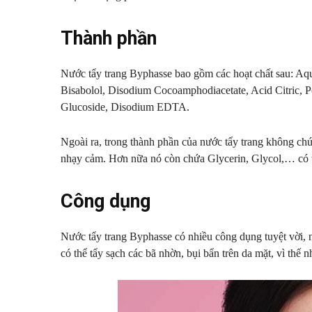
Thành phần
Nước tẩy trang Byphasse bao gồm các hoạt chất sau: Aq
Bisabolol, Disodium Cocoamphodiacetate, Acid Citric, 
Glucoside, Disodium EDTA.
Ngoài ra, trong thành phần của nước tẩy trang không ch
nhạy cảm. Hơn nữa nó còn chứa Glycerin, Glycol,… có 
Công dụng
Nước tẩy trang Byphasse có nhiều công dụng tuyệt vời, n
có thể tẩy sạch các bã nhờn, bụi bẩn trên da mặt, vì th