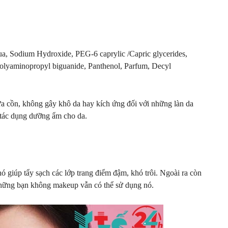
ua, Sodium Hydroxide, PEG-6 caprylic /Capric glycerides,
Polyaminopropyl biguanide, Panthenol, Parfum, Decyl
ứa cồn, không gây khô da hay kích ứng đối với những làn da
tác dụng dưỡng ẩm cho da.
ó giúp tẩy sạch các lớp trang điểm đậm, khó trôi. Ngoài ra còn
ế những bạn không makeup vẫn có thể sử dụng nó.