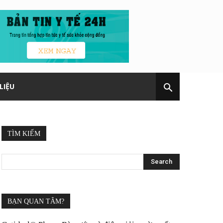
LIỆU
TÌM KIẾM
BẠN QUAN TÂM?