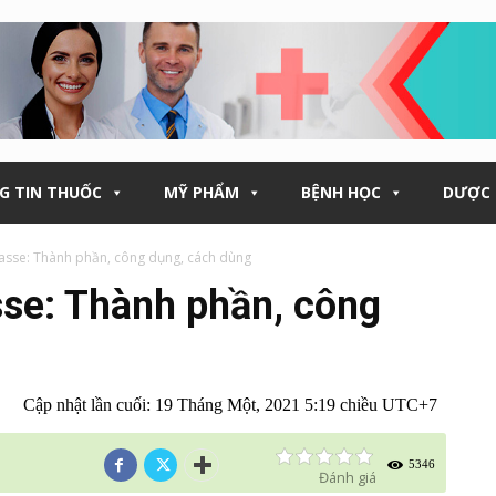
G TIN THUỐC
MỸ PHẨM
BỆNH HỌC
DƯỢC 
asse: Thành phần, công dụng, cách dùng
sse: Thành phần, công
Cập nhật lần cuối:
19 Tháng Một, 2021 5:19 chiều UTC+7
5346
Đánh giá