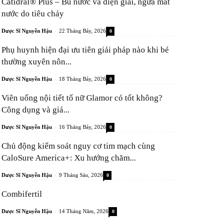
Catidral® Plus – Bù nước và điện giải, ngừa mất
nước do tiêu chảy
-
Dược Sĩ Nguyễn Hậu
22 Tháng Bảy, 2026
0
Phụ huynh hiện đại ưu tiên giải pháp nào khi bé
thường xuyên nôn...
-
Dược Sĩ Nguyễn Hậu
18 Tháng Bảy, 2026
0
Viên uống nội tiết tố nữ Glamor có tốt không?
Công dụng và giá...
-
Dược Sĩ Nguyễn Hậu
16 Tháng Bảy, 2026
0
Chủ động kiểm soát nguy cơ tim mạch cùng
CaloSure America+: Xu hướng chăm...
-
Dược Sĩ Nguyễn Hậu
9 Tháng Sáu, 2026
0
Combifertil
-
Dược Sĩ Nguyễn Hậu
14 Tháng Năm, 2026
0