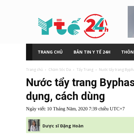
Y
tế
24h
TRANG CHỦ
BẢN TIN Y TẾ 24H
THÔN
Trang chủ
Chăm Sóc Da
Tẩy Trang
Nước tẩy trang Byph
Nước tẩy trang Bypha
dụng, cách dùng
Ngày viết:
10 Tháng Năm, 2020 7:39 chiều UTC+7
Dược sĩ Đặng Hoàn