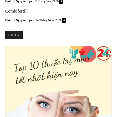
-
Dược Sĩ Nguyễn Hậu
9 Tháng Sáu, 2026
0
Combifertil
-
Dược Sĩ Nguyễn Hậu
14 Tháng Năm, 2026
0
CHÚ Ý