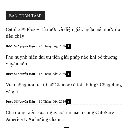
BẠN QUAN TÂM?
Catidral® Plus – Bù nước và điện giải, ngừa mất nước do
tiêu chảy
-
Dược Sĩ Nguyễn Hậu
22 Tháng Bảy, 2026
0
Phụ huynh hiện đại ưu tiên giải pháp nào khi bé thường
xuyên nôn...
-
Dược Sĩ Nguyễn Hậu
18 Tháng Bảy, 2026
0
Viên uống nội tiết tố nữ Glamor có tốt không? Công dụng
và giá...
-
Dược Sĩ Nguyễn Hậu
16 Tháng Bảy, 2026
0
Chủ động kiểm soát nguy cơ tim mạch cùng CaloSure
America+: Xu hướng chăm...