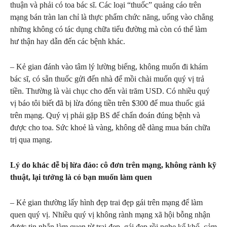
thuận và phải có toa bác sĩ. Các loại “thuốc” quảng cáo trên
mạng bán tràn lan chỉ là thực phẩm chức năng, uống vào chẳng
những không có tác dụng chữa tiểu đường mà còn có thể làm
hư thận hay dẫn đến các bệnh khác.
– Kẻ gian đánh vào tâm lý lường biếng, không muốn đi khám
bác sĩ, có sẵn thuốc gửi đến nhà để mồi chài muốn quý vị trả
tiền. Thường là vài chục cho đến vài trăm USD. Có nhiều quý
vị báo tôi biết đã bị lừa đóng tiền trên $300 để mua thuốc giả
trên mạng. Quý vị phải gặp BS để chẩn đoán đúng bệnh và
được cho toa. Sức khoẻ là vàng, không dễ dàng mua bán chữa
trị qua mạng.
Lý do khác dễ bị lừa đảo: cô đơn trên mạng, không rành kỹ
thuật, lại tưởng là có bạn muốn làm quen
– Kẻ gian thường lấy hình đẹp trai đẹp gái trên mạng để làm
quen quý vị. Nhiều quý vị không rành mạng xã hội bỗng nhận
được tin nhắn làm quen từ trai đẹp, gái đẹp rồi nghe kể khổ, cảm