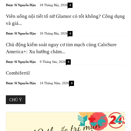
-
Dược Sĩ Nguyễn Hậu
18 Tháng Bảy, 2026
0
Viên uống nội tiết tố nữ Glamor có tốt không? Công dụng
và giá...
-
Dược Sĩ Nguyễn Hậu
16 Tháng Bảy, 2026
0
Chủ động kiểm soát nguy cơ tim mạch cùng CaloSure
America+: Xu hướng chăm...
-
Dược Sĩ Nguyễn Hậu
9 Tháng Sáu, 2026
0
Combifertil
-
Dược Sĩ Nguyễn Hậu
14 Tháng Năm, 2026
0
CHÚ Ý