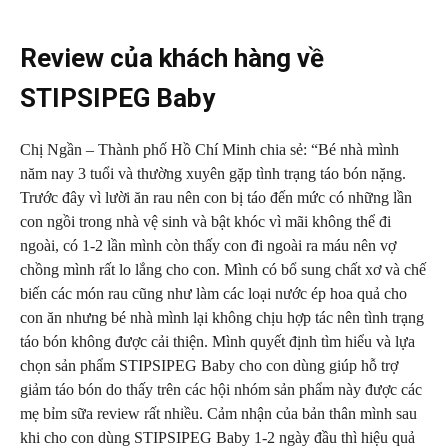
Review của khách hàng về
STIPSIPEG Baby
Chị Ngần – Thành phố Hồ Chí Minh chia sẻ: “Bé nhà mình
năm nay 3 tuổi và thường xuyên gặp tình trạng táo bón nặng.
Trước đây vì lười ăn rau nên con bị táo đến mức có những lần
con ngồi trong nhà vệ sinh và bật khóc vì mãi không thể đi
ngoài, có 1-2 lần mình còn thấy con đi ngoài ra máu nên vợ
chồng mình rất lo lắng cho con. Mình có bổ sung chất xơ và chế
biến các món rau cũng như làm các loại nước ép hoa quả cho
con ăn nhưng bé nhà mình lại không chịu hợp tác nên tình trạng
táo bón không được cải thiện. Mình quyết định tìm hiểu và lựa
chọn sản phẩm STIPSIPEG Baby cho con dùng giúp hỗ trợ
giảm táo bón do thấy trên các hội nhóm sản phẩm này được các
mẹ bỉm sữa review rất nhiều. Cảm nhận của bản thân mình sau
khi cho con dùng STIPSIPEG Baby 1-2 ngày đầu thì hiệu quả