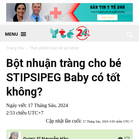
MENU
Trang chủ
Thực phẩm bảo vệ sức khỏe
Bột nhuận tràng cho bé
STIPSIPEG Baby có tốt
không?
Ngày viết:
17 Tháng Sáu, 2024
2:53 chiều UTC+7
Cập nhật lần cuối:
17 Tháng Sáu, 2024 3:03 chiều UTC+7
Dược Sĩ Nguyễn Hậu
173