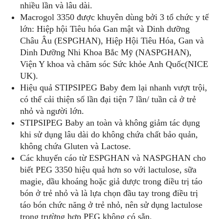
nhiều lần và lâu dài.
Macrogol 3350 được khuyên dùng bởi 3 tổ chức y tế
lớn: Hiệp hội Tiêu hóa Gan mật và Dinh dưỡng
Châu Âu (ESPGHAN), Hiệp Hội Tiêu Hóa, Gan và
Dinh Dưỡng Nhi Khoa Bắc Mỹ (NASPGHAN),
Viện Y khoa và chăm sóc Sức khỏe Anh Quốc(NICE
UK).
Hiệu quả STIPSIPEG Baby đem lại nhanh vượt trội,
có thể cải thiện số lần đại tiện 7 lần/ tuần cả ở trẻ
nhỏ và người lớn.
STIPSIPEG Baby an toàn và không giảm tác dụng
khi sử dụng lâu dài do không chứa chất bảo quản,
không chứa Gluten và Lactose.
Các khuyến cáo từ ESPGHAN và NASPGHAN cho
biết PEG 3350 hiệu quả hơn so với lactulose, sữa
magie, dầu khoáng hoặc giả dược trong điều trị táo
bón ở trẻ nhỏ và là lựa chọn đầu tay trong điều trị
táo bón chức năng ở trẻ nhỏ, nên sử dụng lactulose
trong trường hợp PEG không có sẵn.