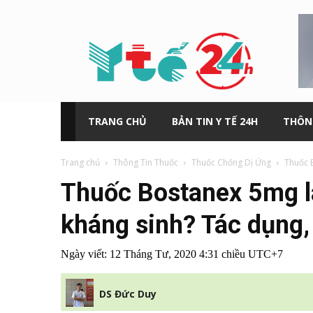
Y
tế
24h
TRANG CHỦ
BẢN TIN Y TẾ 24H
THÔN
Trang chủ
Thông Tin Thuốc
Thuốc Chống Dị Ứng
Thuốc B
Thuốc Bostanex 5mg là
kháng sinh? Tác dụng,
Ngày viết:
12 Tháng Tư, 2020 4:31 chiều UTC+7
DS Đức Duy