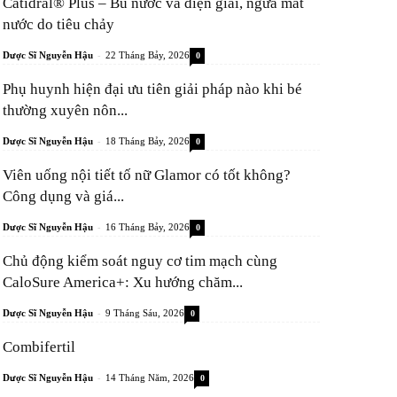
Catidral® Plus – Bù nước và điện giải, ngừa mất
nước do tiêu chảy
-
Dược Sĩ Nguyễn Hậu
22 Tháng Bảy, 2026
0
Phụ huynh hiện đại ưu tiên giải pháp nào khi bé
thường xuyên nôn...
-
Dược Sĩ Nguyễn Hậu
18 Tháng Bảy, 2026
0
Viên uống nội tiết tố nữ Glamor có tốt không?
Công dụng và giá...
-
Dược Sĩ Nguyễn Hậu
16 Tháng Bảy, 2026
0
Chủ động kiểm soát nguy cơ tim mạch cùng
CaloSure America+: Xu hướng chăm...
-
Dược Sĩ Nguyễn Hậu
9 Tháng Sáu, 2026
0
Combifertil
-
Dược Sĩ Nguyễn Hậu
14 Tháng Năm, 2026
0