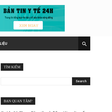
LIỆU
TÌM KIẾM
BẠN QUAN TÂM?