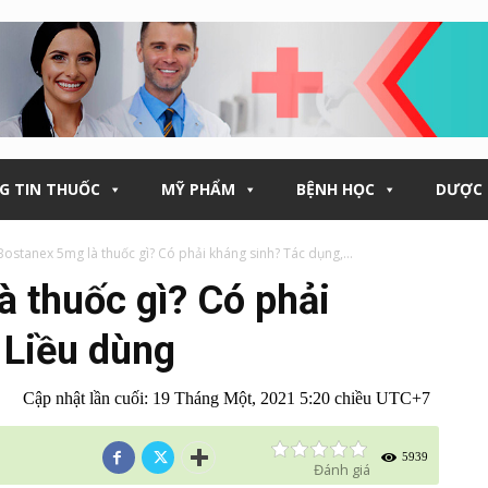
G TIN THUỐC
MỸ PHẨM
BỆNH HỌC
DƯỢC 
ostanex 5mg là thuốc gì? Có phải kháng sinh? Tác dụng,...
 thuốc gì? Có phải
 Liều dùng
Cập nhật lần cuối:
19 Tháng Một, 2021 5:20 chiều UTC+7
5939
Đánh giá