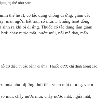
dụng cụ thể như sau:
amin thế hệ II, có tác dụng chống dị ứng, giảm các
đay, mẩn ngứa, hắt hơi, sổ mũi… Chúng hoạt động
 sinh ra khi bị dị ứng. Thuốc có tác dụng làm giảm
t hơi; chảy nước mắt, nước mũi, nổi mề đay, mẩn
hỗ trợ điều trị các bệnh dị ứng. Thuốc được chỉ định trong các
eo mùa như: dị ứng thời tiết, viêm mũi dị ứng, viêm
, sổ mũi, chảy nước mũi, chảy nước mắt, ngứa mắt,
…