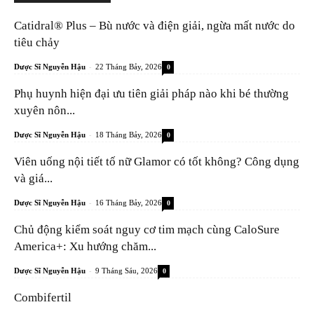
Catidral® Plus – Bù nước và điện giải, ngừa mất nước do
tiêu chảy
-
Dược Sĩ Nguyễn Hậu
22 Tháng Bảy, 2026
0
Phụ huynh hiện đại ưu tiên giải pháp nào khi bé thường
xuyên nôn...
-
Dược Sĩ Nguyễn Hậu
18 Tháng Bảy, 2026
0
Viên uống nội tiết tố nữ Glamor có tốt không? Công dụng
và giá...
-
Dược Sĩ Nguyễn Hậu
16 Tháng Bảy, 2026
0
Chủ động kiểm soát nguy cơ tim mạch cùng CaloSure
America+: Xu hướng chăm...
-
Dược Sĩ Nguyễn Hậu
9 Tháng Sáu, 2026
0
Combifertil