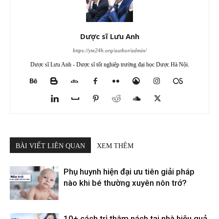
Dược sĩ Lưu Anh
https://yte24h.org/author/admin/
Dược sĩ Lưu Anh - Dược sĩ tốt nghiệp trường đại học Dược Hà Nội.
BÀI VIẾT LIÊN QUAN
XEM THÊM
Phụ huynh hiện đại ưu tiên giải pháp
nào khi bé thường xuyên nôn trớ?
10+ cách trị thâm nách tại nhà hiệu quả,