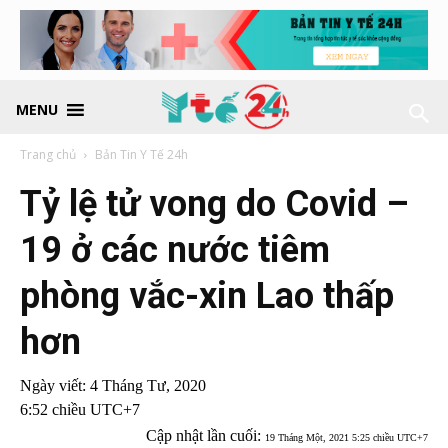
MENU
Trang chủ
Bản Tin Y Tế 24h
Tỷ lệ tử vong do Covid –
19 ở các nước tiêm
phòng vắc-xin Lao thấp
hơn
Ngày viết:
4 Tháng Tư, 2020
6:52 chiều UTC+7
Cập nhật lần cuối:
19 Tháng Một, 2021 5:25 chiều UTC+7