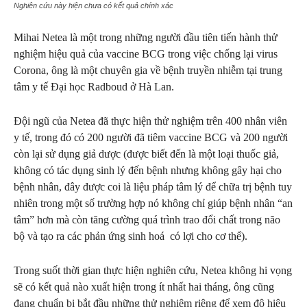
Nghiên cứu này hiện chưa có kết quả chính xác
Mihai Netea là một trong những người đầu tiên tiến hành thử
nghiệm hiệu quả của vaccine BCG trong việc chống lại virus
Corona, ông là một chuyên gia về bệnh truyền nhiễm tại trung
tâm y tế Đại học Radboud ở Hà Lan.
Đội ngũ của Netea đã thực hiện thử nghiệm trên 400 nhân viên
y tế, trong đó có 200 người đã tiêm vaccine BCG và 200 người
còn lại sử dụng giả dược (được biết đến là một loại thuốc giả,
không có tác dụng sinh lý đến bệnh nhưng không gây hại cho
bệnh nhân, đây được coi là liệu pháp tâm lý để chữa trị bệnh tuy
nhiên trong một số trường hợp nó không chỉ giúp bệnh nhân “an
tâm” hơn mà còn tăng cường quá trình trao đổi chất trong não
bộ và tạo ra các phản ứng sinh hoá có lợi cho cơ thể).
Trong suốt thời gian thực hiện nghiên cứu, Netea không hi vọng
sẽ có kết quả nào xuất hiện trong ít nhất hai tháng, ông cũng
đang chuẩn bị bắt đầu những thử nghiệm riêng để xem độ hiệu