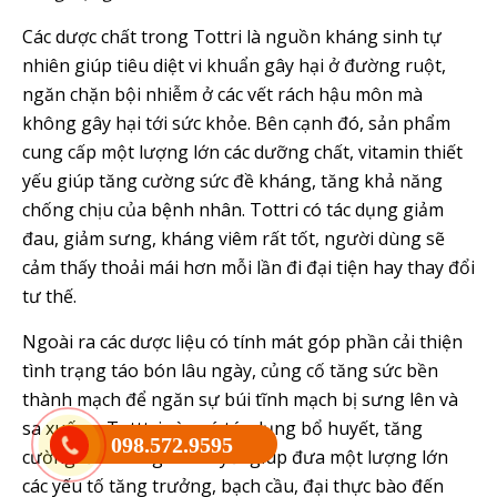
Các dược chất trong Tottri là nguồn kháng sinh tự
nhiên giúp tiêu diệt vi khuẩn gây hại ở đường ruột,
ngăn chặn bội nhiễm ở các vết rách hậu môn mà
không gây hại tới sức khỏe. Bên cạnh đó, sản phẩm
cung cấp một lượng lớn các dưỡng chất, vitamin thiết
yếu giúp tăng cường sức đề kháng, tăng khả năng
chống chịu của bệnh nhân. Tottri có tác dụng giảm
đau, giảm sưng, kháng viêm rất tốt, người dùng sẽ
cảm thấy thoải mái hơn mỗi lần đi đại tiện hay thay đổi
tư thế.
Ngoài ra các dược liệu có tính mát góp phần cải thiện
tình trạng táo bón lâu ngày, củng cố tăng sức bền
thành mạch để ngăn sự búi tĩnh mạch bị sưng lên và
sa xuống. Totttri còn có tác dụng bổ huyết, tăng
098.572.9595
cường lưu thông khí huyết giúp đưa một lượng lớn
các yếu tố tăng trưởng, bạch cầu, đại thực bào đến