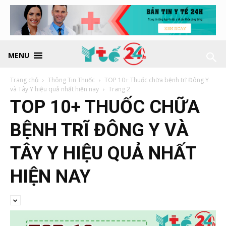
MENU
Trang chủ
Thông Tin Thuốc
TOP 10+ Thuốc chữa bệnh trĩ Đông Y
và Tây Y hiệu quả nhất hiện nay
Trang 2
TOP 10+ THUỐC CHỮA
BỆNH TRĨ ĐÔNG Y VÀ
TÂY Y HIỆU QUẢ NHẤT
HIỆN NAY